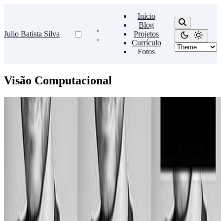
Início
Blog
Julio Batista Silva
Projetos
Currículo
Fotos
Visão Computacional
TCC
Explorando o algoritmo Viola-Jones para detecção e
reconhecimento facial
Trabalho de conclusão de curso de Engenharia de Computação na
UFSCar.
Julio Batista Silva
•
jul. 12, 2018
•
1 minutos de leitura
Leia mais