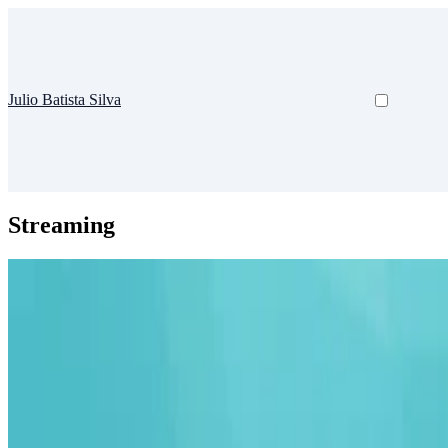
Julio Batista Silva
Streaming
IPhone
Subsonic
Hoje em dia uso Jellyfin e Plex Subsonic é um servidor de mídia open
Julio Batista Silva
•
jul. 14, 2011
•
3 minutos de leitura
Leia mais