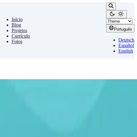
Início
Blog
Português
Projetos
Currículo
Deutsch
Fotos
Español
English
vídeos para qualquer celular ou computador …