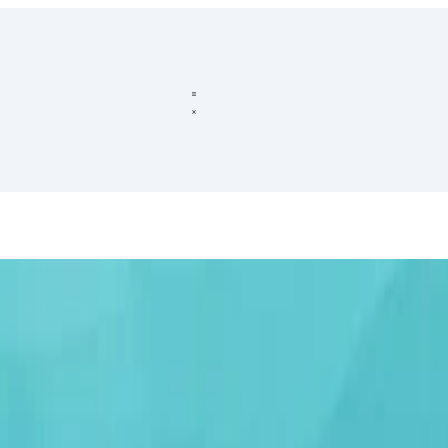
 source capaz de fazer streaming de toda sua biblioteca de músicas e 