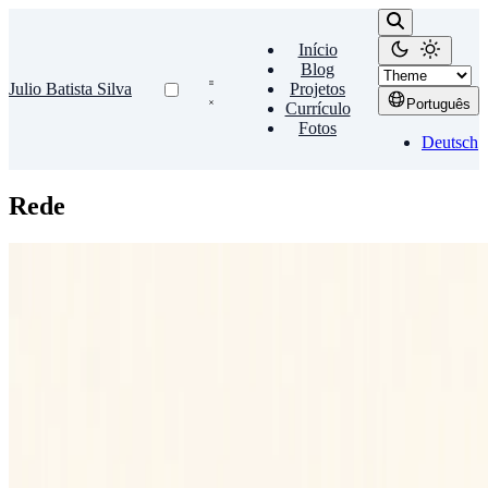
Início
Blog
Julio Batista Silva
Projetos
Português
Currículo
Fotos
Deutsch
Rede
Ad-Hoc
Compartilhar internet por Ad-Hoc
No Computador 1, ligado à internet por cabo: # ifconfig wlan0
down # iwconfig wlan0 mode Ad-Hoc # ifconfig wlan0
192.168.0.1 up # iwconfig wlan0 essid rede # iwconfig wlan0 key
…
Julio Batista Silva
•
mar. 17, 2011
•
1 minutos de leitura