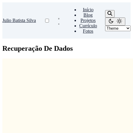
Início
Blog
Julio Batista Silva
Projetos
Currículo
Fotos
Recuperação De Dados
Data Recovery
Undelete
Hoje deletei alguns arquivos do meu HD externo, que está
formatado em ext4, e percebi que indiquei os arquivos errados. Mas,
por sorte, sei algumas coisas sobre recuperação de …
Julio Batista Silva
•
jun. 26, 2011
•
1 minutos de leitura
Leia mais