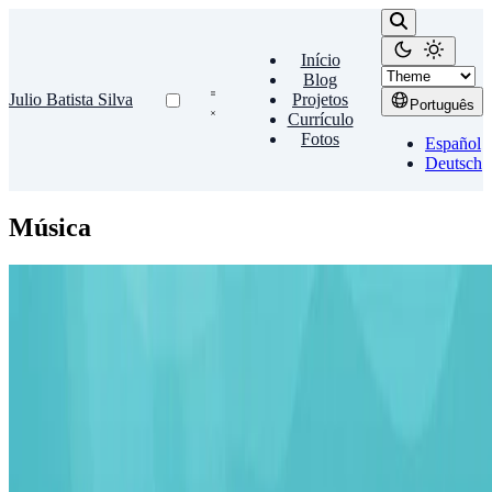
Início
Blog
Julio Batista Silva
Projetos
Português
Currículo
Fotos
Español
Deutsch
Música
IPhone
Subsonic
Hoje em dia uso Jellyfin e Plex Subsonic é um servidor de mídia
open source capaz de fazer streaming de toda sua biblioteca de
músicas e vídeos para qualquer celular ou computador …
Julio Batista Silva
•
jul. 14, 2011
•
3 minutos de leitura