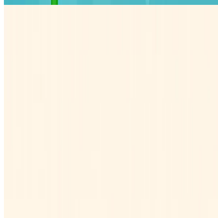
Amarok
Amarok MySQL
No Linux, meu player de música favorito é o MPD por sua
simplicidade, por rodar como daemon e me permitir escolher entre
várias opções de GUI (ou nenhuma), mas, às vezes, sinto …
Julio Batista Silva
•
jun. 16, 2011
•
2 minutos de leitura
Leia mais