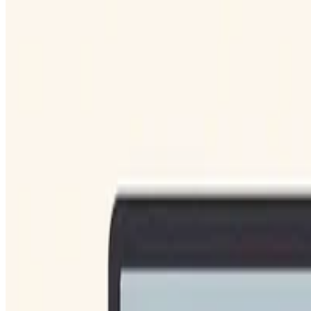
Languages:
Português
English
Deutsch
Español