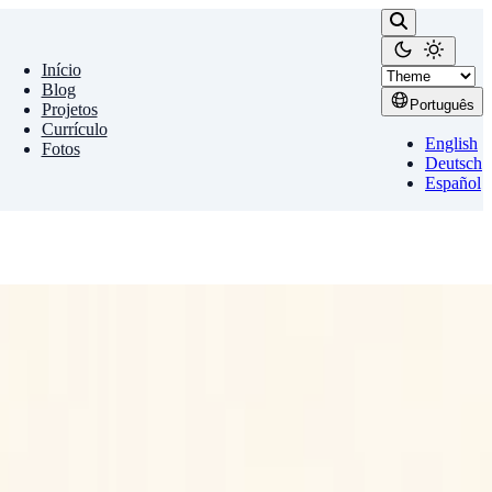
Início
Blog
Português
Projetos
Currículo
English
Fotos
Deutsch
Español
config wlan0 essid rede # iwconfig wlan0 key …