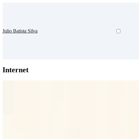
Julio Batista Silva
Internet
Ad-Hoc
Compartilhar internet por Ad-Hoc
No Computador 1, ligado à internet por cabo: # ifconfig wlan0 dow
Julio Batista Silva
•
mar. 17, 2011
•
1 minutos de leitura
Leia mais