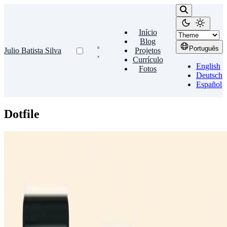
Início
Blog
Português
Julio Batista Silva
Projetos
Currículo
English
Fotos
Deutsch
Español
Dotfile
Dotfile
Torrent
Post atualizado em agosto de 2012 Este artigo já está bem datado.
Minha recomendação atual é utilizar Docker. Sem dúvidas, o torrent
é um dos melhores protocolos para …
Julio Batista Silva