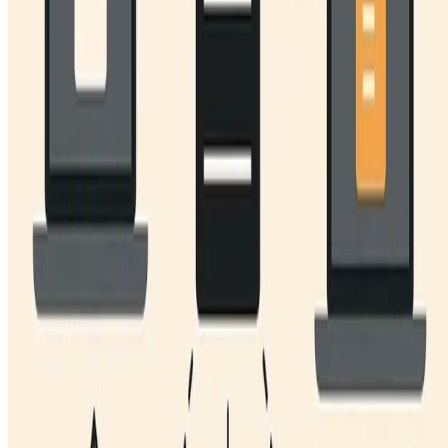
Languages:
Português
English
Deutsch
Español