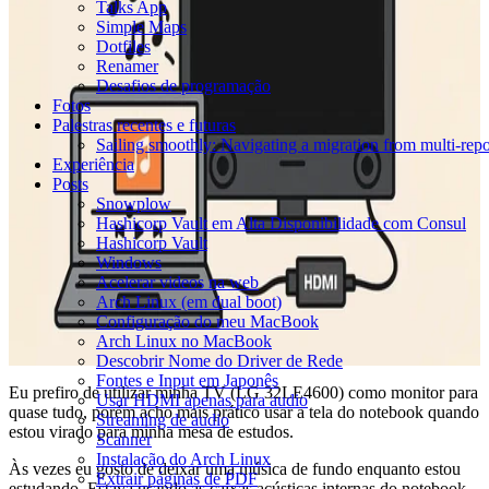
Talks App
Simple Maps
Dotfiles
Renamer
Desafios de programação
Fotos
Palestras recentes e futuras
Sailing smoothly: Navigating a migration from multi-re
Experiência
Posts
Snowplow
Hashicorp Vault em Alta Disponibilidade com Consul
Hashicorp Vault
Windows
Acelerar videos na web
Arch Linux (em dual boot)
Configuração do meu MacBook
Arch Linux no MacBook
Descobrir Nome do Driver de Rede
Fontes e Input em Japonês
Eu prefiro de utilizar minha TV (LG 32LE4600) como monitor para
Usar HDMI apenas para audio
quase tudo, porém acho mais prático usar a tela do notebook quando
Streaming de audio
estou virado para minha mesa de estudos.
Scanner
Instalação do Arch Linux
Às vezes eu gosto de deixar uma música de fundo enquanto estou
Extrair páginas de PDF
estudando. Estava usando as caixas acústicas internas do notebook