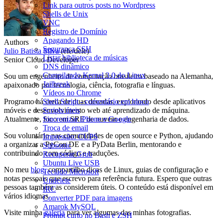
Link para outros posts no Wordpress
Shells de Unix
VNC
Registro de Domínio
Apagando HD
Authors
Segurança SSH
Julio Batista Silva
(ele/dele)
Listar biblioteca de músicas
Senior Cloud Developer
DNS dinâmico
Compilando Kernel 3.0 do Linux
Sou um engenheiro de computação brasileiro baseado na Alemanha,
Jailbreak
apaixonado por tecnologia, ciência, fotografia e línguas.
Vídeos no Chrome
Programo há cerca de duas décadas, explorando desde aplicativos
Shell Script - comentário em bloco
móveis e desenvolvimento web até aprendizado de máquina.
Scripts úteis
Atualmente, foco em SRE de nuvem e engenharia de dados.
Sincronizar iPhone e Google
Troca de email
Sou voluntário nas comunidades de open source e Python, ajudando
Impressão: CUPS
a organizar a PyCon DE e a PyData Berlin, mentorando e
Subsonic
contribuindo com código e traduções.
Recuperar Grub
Ubuntu Live USB
No meu
blog
, compartilho dicas de Linux, guias de configuração e
Teclado Microsoft
notas pessoais que escrevo para referência futura. Espero que outras
Undelete
pessoas também as considerem úteis. O conteúdo está disponível em
IRC
vários idiomas.
Converter PDF para imagens
Amarok MySQL
Visite minha
galeria
para ver algumas das minhas fotografias.
Prompt curto no Bash e ZSH