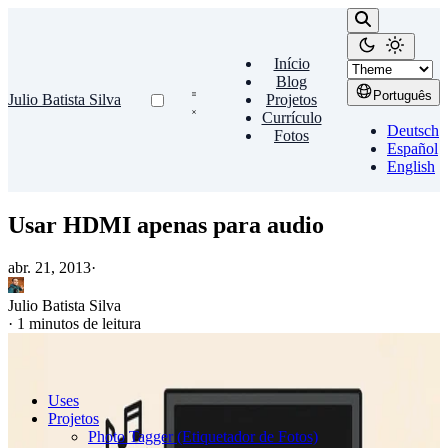
Início
Blog
Português
Julio Batista Silva
Projetos
Currículo
Deutsch
Fotos
Español
English
Usar HDMI apenas para audio
abr. 21, 2013
·
Julio Batista Silva
·
1 minutos de leitura
Uses
Projetos
Photo Tagger (Etiquetador de Fotos)