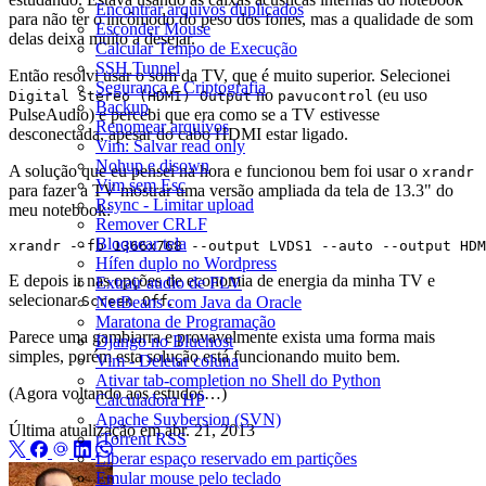
Encontrar arquivos duplicados
para não ter o incômodo do peso dos fones, mas a qualidade de som
Esconder Mouse
delas deixa muito a desejar.
Calcular Tempo de Execução
SSH Tunnel
Então resolvi usar o som da TV, que é muito superior. Selecionei
Segurança e Criptografia
no
(eu uso
Digital Stereo (HDMI) Output
pavucontrol
Backup
PulseAudio) e percebi que era como se a TV estivesse
Renomear arquivos
desconectada, apesar do cabo HDMI estar ligado.
Vim: Salvar read only
Nohup e disown
A solução que eu pensei na hora e funcionou bem foi usar o
xrandr
Vim sem Esc
para fazer a TV mostrar uma versão ampliada da tela de 13.3" do
Rsync - Limitar upload
meu notebook:
Remover CRLF
Bloquear tela
Hífen duplo no Wordpress
E depois ir nas opções de economia de energia da minha TV e
Extrair audio de FLV
selecionar
.
Screen Off
NetBeans com Java da Oracle
Maratona de Programação
Parece uma gambiarra e provavelmente exista uma forma mais
Django no Bluehost
simples, porém esta solução está funcionando muito bem.
Vim - Deletar coluna
Ativar tab-completion no Shell do Python
(Agora voltando aos estudos…)
Calculadora HP
Apache Suvbersion (SVN)
Última atualização em
abr. 21, 2013
rTorrent RSS
Liberar espaço reservado em partições
Emular mouse pelo teclado