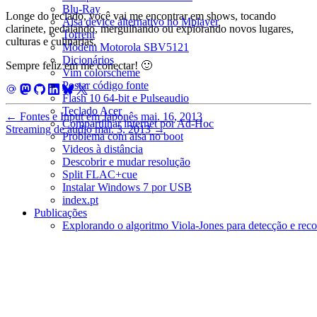
Blu-Ray
Longe do teclado, você vai me encontrar em shows, tocando
Alsa device alternativo no Mplayer
clarinete, pedalando, mergulhando ou explorando novos lugares,
Torrent
culturas e culinárias.
Modem Motorola SBV5121
Dicionários
Sempre feliz em me conectar! 🙂
Vim colorscheme
Postar código fonte
Flash 10 64-bit e Pulseaudio
Teclado Acer
←
Fontes e Input em Japonês
mai. 16, 2013
Compartilhar internet por Ad-Hoc
Streaming de audio
mar. 3, 2013
→
Problema com alsa no boot
Videos à distância
Descobrir e mudar resolução
Split FLAC+cue
Instalar Windows 7 por USB
index.pt
Publicações
Explorando o algoritmo Viola-Jones para detecção e reco