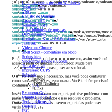
Link para outros posts no Wordpress
SUBSONIC_HOME
=
Shells de Unix
SUBSONIC_HOST
=
VNC
SUBSONIC_PORT
=
4040
Registro de Domínio
SUBSONIC_HTTPS_PORT
=
0
Apagando HD
SUBSONIC_CONTEXT_PATH
=
SUBSONIC_MAX_MEMORY
=
200
Segurança SSH
SUBSONIC_PIDFILE
=
Listar biblioteca de músicas
SUBSONIC_DEFAULT_MUSIC_FOLDER
=
DNS dinâmico
SUBSONIC_DEFAULT_PODCAST_FOLDER
=
Compilando Kernel 3.0 do Linux
SUBSONIC_DEFAULT_PLAYLIST_FOLDER
=
Jailbreak
export
LC_CTYPE
=
Vídeos no Chrome
quiet
=
0
Shell Script - comentário em bloco
Scripts úteis
Em
deixe
mesmo, assim você terá
SUBSONIC_HOST
0.0.0.0
Sincronizar iPhone e Google
acesso a partir de qualquer computador. Mude para
Troca de email
se você apenas quiser acesso local.
127.0.0.1
Impressão: CUPS
Subsonic
O
não é necessário, mas você pode configurar
HTTPS_PORT
iPhone
como
. Você também precisará
SUBSONIC_HTTPS_PORT=4041
DNS Dinâmico
configurar o
SSL
.
Links
Recuperar Grub
Inseri a última linha com um export, pois tive problemas com
Ubuntu Live USB
pastas e arquivos acentuados e isso resolveu o problema.
Teclado Microsoft
Outras possíveis variáveis a serem exportadas podem ser
Undelete
vistas em
.
$ locale
IRC