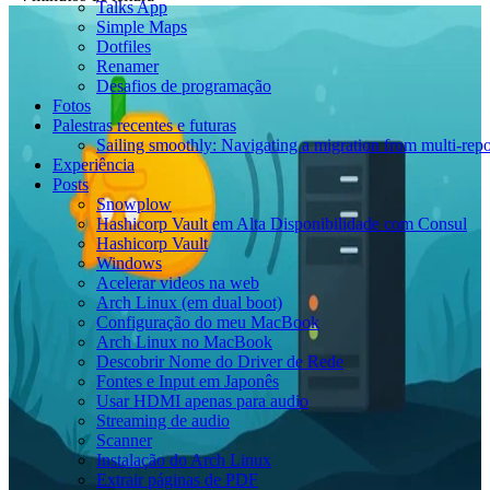
Talks App
Simple Maps
Dotfiles
Renamer
Desafios de programação
Fotos
Palestras recentes e futuras
Sailing smoothly: Navigating a migration from multi-re
Experiência
Posts
Snowplow
Hashicorp Vault em Alta Disponibilidade com Consul
Hashicorp Vault
Windows
Acelerar videos na web
Arch Linux (em dual boot)
Configuração do meu MacBook
Arch Linux no MacBook
Descobrir Nome do Driver de Rede
Fontes e Input em Japonês
Usar HDMI apenas para audio
Streaming de audio
Scanner
Instalação do Arch Linux
Extrair páginas de PDF