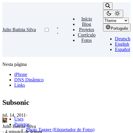
Início
Blog
Português
Julio Batista Silva
Projetos
Currículo
Deutsch
Fotos
English
Español
Nesta página
iPhone
DNS Dinâmico
Links
Subsonic
jul. 14, 2011
·
Uses
Projetos
Julio Batista Silva
Photo Tagger (Etiquetador de Fotos)
·
4 minutos de leitura