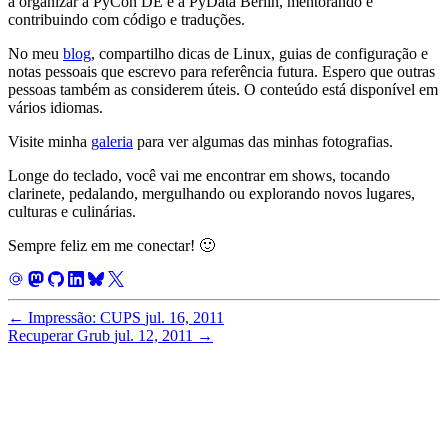
a organizar a PyCon DE e a PyData Berlin, mentorando e
contribuindo com código e traduções.
No meu
blog
, compartilho dicas de Linux, guias de configuração e
notas pessoais que escrevo para referência futura. Espero que outras
pessoas também as considerem úteis. O conteúdo está disponível em
vários idiomas.
Visite minha
galeria
para ver algumas das minhas fotografias.
Longe do teclado, você vai me encontrar em shows, tocando
clarinete, pedalando, mergulhando ou explorando novos lugares,
culturas e culinárias.
Sempre feliz em me conectar! 🙂
←
Impressão: CUPS
jul. 16, 2011
Recuperar Grub
jul. 12, 2011
→