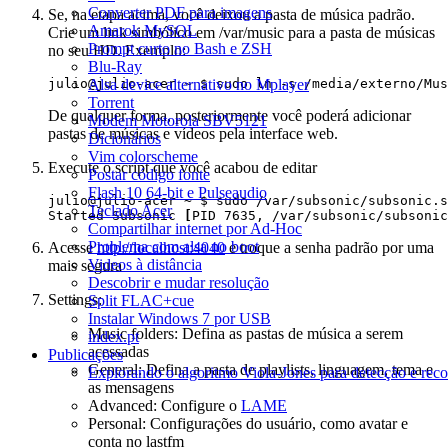
Converter PDF para imagens
Se, na etapa acima, você deixou a pasta de música padrão.
Amarok MySQL
Crie um link simbólico em /var/music para a pasta de músicas
Prompt curto no Bash e ZSH
no seu HD. Exemplo:
Blu-Ray
Alsa device alternativo no Mplayer
Torrent
De qualquer forma, posteriormente você poderá adicionar
Modem Motorola SBV5121
pastas de músicas e vídeos pela interface web.
Dicionários
Vim colorscheme
Execute o script que você acabou de editar
Postar código fonte
Flash 10 64-bit e Pulseaudio
Teclado Acer
Started Subsonic 
[
PID 7635, /var/subsonic/subsonic
Compartilhar internet por Ad-Hoc
Problema com alsa no boot
Acesse
http://localhost:4040
e troque a senha padrão por uma
Videos à distância
mais segura
Descobrir e mudar resolução
Settings:
Split FLAC+cue
Instalar Windows 7 por USB
Music folders: Defina as pastas de música a serem
index.pt
acessadas
Publicações
General: Defina a pasta de playlists, linguagem, tema e
Explorando o algoritmo Viola-Jones para detecção e reco
as mensagens
Advanced: Configure o
LAME
Personal: Configurações do usuário, como avatar e
conta no lastfm