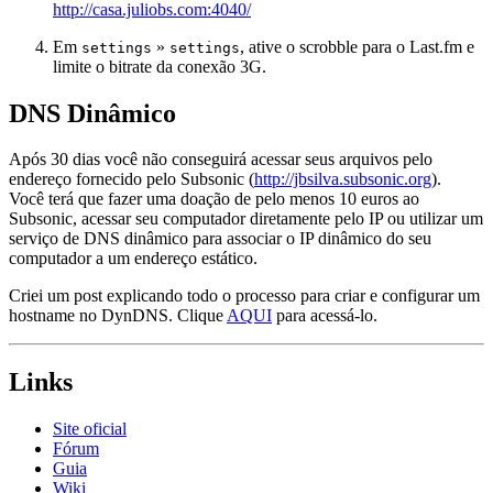
http://casa.juliobs.com:4040/
Em
»
, ative o scrobble para o Last.fm e
settings
settings
limite o bitrate da conexão 3G.
DNS Dinâmico
Após 30 dias você não conseguirá acessar seus arquivos pelo
endereço fornecido pelo Subsonic (
http://jbsilva.subsonic.org
).
Você terá que fazer uma doação de pelo menos 10 euros ao
Subsonic, acessar seu computador diretamente pelo IP ou utilizar um
serviço de DNS dinâmico para associar o IP dinâmico do seu
computador a um endereço estático.
Criei um post explicando todo o processo para criar e configurar um
hostname no DynDNS. Clique
AQUI
para acessá-lo.
Links
Site oficial
Fórum
Guia
Wiki