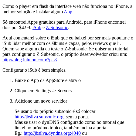
Como o player em flash da interface web não funciona no iPhone, a
melhor solução é instalar algum
App
.
Só encontrei Apps gratuitos para Android, para iPhone encontrei
dois por $4.99:
iSub
e
Z-Subsonic
.
Aqui comentarei sobre o iSub que eu baixei por ser mais popular e o
iSub lidar melhor com os álbuns e capas, pelos reviews que li.
Quem sabe algum dia eu teste o Z-Subsonic. Se quiser um tutorial
para configurar o Z-Subsonic, o próprio desenvolvedor criou um:
http://blog.intulon.com/?p=8
Configurar o iSub é bem simples.
Baixe o App da AppStore e abra-o
Clique em Settings -> Servers
Adicione um novo servidor
Se usar o do próprio subsonic é só colocar
http://jbsilva.subsonic.org
, sem a porta.
Mas se usar o dynDNS configurado como no tutorial que
linkei no próximo tópico, também inclua a porta.
Eg.:
http://jbsilva.dyndns.org:4040
ou