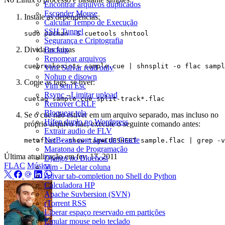
Encontrar arquivos duplicados
Esconder Mouse
Instale as dependências:
Calcular Tempo de Execução
SSH Tunnel
Segurança e Criptografia
Divida as faixas
Backup
Renomear arquivos
cuebreakpoints sample.cue 
|
Vim: Salvar read only
Nohup e disown
Copie as tags, se tiver:
Vim sem Esc
Rsync - Limitar upload
Remover CRLF
Bloquear tela
Se o cue não estiver em um arquivo separado, mas incluso no
Hífen duplo no Wordpress
próprio arquivo flac, execute o seguinte comando antes:
Extrair audio de FLV
NetBeans com Java da Oracle
metaflac --show-tag
=
CUESHEET sample.flac 
|
Maratona de Programação
Última atualização em
fev. 17, 2011
Django no Bluehost
FLAC
Música
Vim - Deletar coluna
Ativar tab-completion no Shell do Python
Calculadora HP
Apache Suvbersion (SVN)
rTorrent RSS
Liberar espaço reservado em partições
Emular mouse pelo teclado