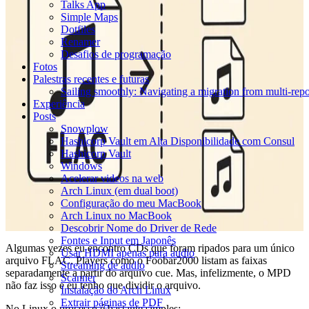
Talks App
Simple Maps
Dotfiles
Renamer
Desafios de programação
Fotos
Palestras recentes e futuras
Sailing smoothly: Navigating a migration from multi-re
Experiência
Posts
Snowplow
Hashicorp Vault em Alta Disponibilidade com Consul
Hashicorp Vault
Windows
Acelerar videos na web
Arch Linux (em dual boot)
Configuração do meu MacBook
Arch Linux no MacBook
Descobrir Nome do Driver de Rede
Fontes e Input em Japonês
Algumas vezes eu encontro CDs que foram ripados para um único
Usar HDMI apenas para audio
arquivo FLAC. Players como o Foobar2000 listam as faixas
Streaming de audio
separadamente a partir do arquivo cue. Mas, infelizmente, o MPD
Scanner
não faz isso e eu tenho que dividir o arquivo.
Instalação do Arch Linux
Extrair páginas de PDF
No Linux o processo é bastante simples: