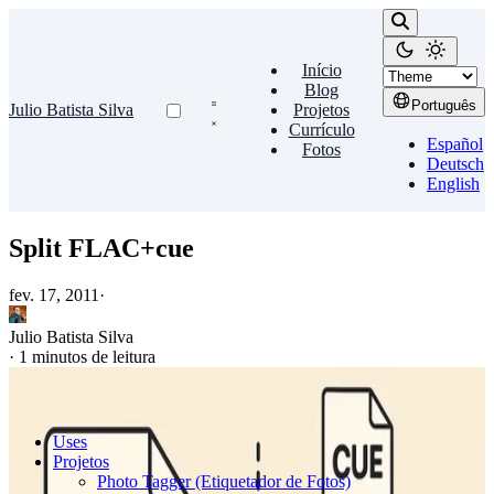
Início
Blog
Português
Julio Batista Silva
Projetos
Currículo
Español
Fotos
Deutsch
English
Split FLAC+cue
fev. 17, 2011
·
Julio Batista Silva
·
1 minutos de leitura
Uses
Projetos
Photo Tagger (Etiquetador de Fotos)