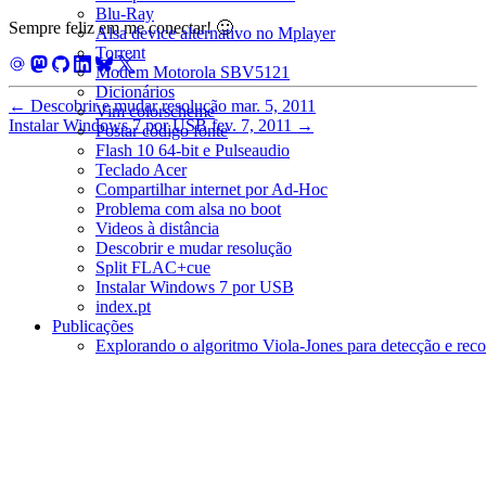
Blu-Ray
Sempre feliz em me conectar! 🙂
Alsa device alternativo no Mplayer
Torrent
Modem Motorola SBV5121
Dicionários
←
Descobrir e mudar resolução
mar. 5, 2011
Vim colorscheme
Instalar Windows 7 por USB
fev. 7, 2011
→
Postar código fonte
Flash 10 64-bit e Pulseaudio
Teclado Acer
Compartilhar internet por Ad-Hoc
Problema com alsa no boot
Videos à distância
Descobrir e mudar resolução
Split FLAC+cue
Instalar Windows 7 por USB
index.pt
Publicações
Explorando o algoritmo Viola-Jones para detecção e reco