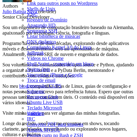
Link para outros posts no Wordpress
Authors
Shells de Unix
Julio Batista Silva
(ele/dele)
VNC
Senior Cloud Developer
Registro de Domínio
Apagando HD
Sou um engenheiro de computação brasileiro baseado na Alemanha,
Segurança SSH
apaixonado por tecnologia, ciência, fotografia e línguas.
Listar biblioteca de músicas
DNS dinâmico
Programo há cerca de duas décadas, explorando desde aplicativos
Compilando Kernel 3.0 do Linux
móveis e desenvolvimento web até aprendizado de máquina.
Jailbreak
Atualmente, foco em SRE de nuvem e engenharia de dados.
Vídeos no Chrome
Shell Script - comentário em bloco
Sou voluntário nas comunidades de open source e Python, ajudando
Scripts úteis
a organizar a PyCon DE e a PyData Berlin, mentorando e
Sincronizar iPhone e Google
contribuindo com código e traduções.
Troca de email
Impressão: CUPS
No meu
blog
, compartilho dicas de Linux, guias de configuração e
Subsonic
notas pessoais que escrevo para referência futura. Espero que outras
Recuperar Grub
pessoas também as considerem úteis. O conteúdo está disponível em
Ubuntu Live USB
vários idiomas.
Teclado Microsoft
Visite minha
galeria
para ver algumas das minhas fotografias.
Undelete
IRC
Longe do teclado, você vai me encontrar em shows, tocando
Converter PDF para imagens
clarinete, pedalando, mergulhando ou explorando novos lugares,
Amarok MySQL
culturas e culinárias.
Prompt curto no Bash e ZSH