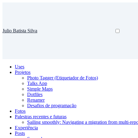
Julio Batista Silva
Uses
Projetos
Photo Tagger (Etiquetador de Fotos)
Talks App
Simple Maps
Dotfiles
Renamer
Desafios de programação
Fotos
Palestras recentes e futuras
Sailing smoothly: Navigating a migration from multi-re
Experiência
Posts