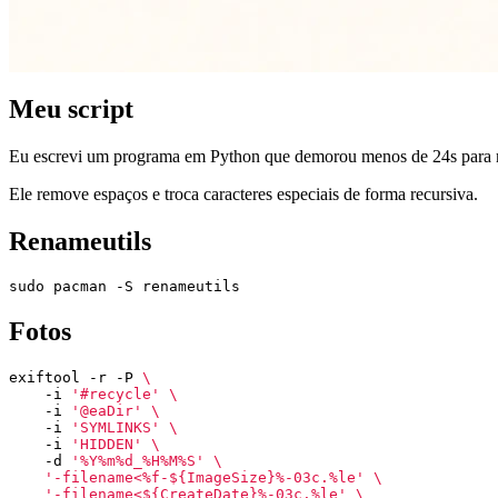
Meu script
Eu escrevi um programa em Python que demorou menos de 24s para 
Ele remove espaços e troca caracteres especiais de forma recursiva.
Renameutils
Fotos
exiftool -r -P 
    -i 
'#recycle'
    -i 
'@eaDir'
    -i 
'SYMLINKS'
    -i 
'HIDDEN'
    -d 
'%Y%m%d_%H%M%S'
'-filename<%f-${ImageSize}%-03c.%le'
'-filename<${CreateDate}%-03c.%le'