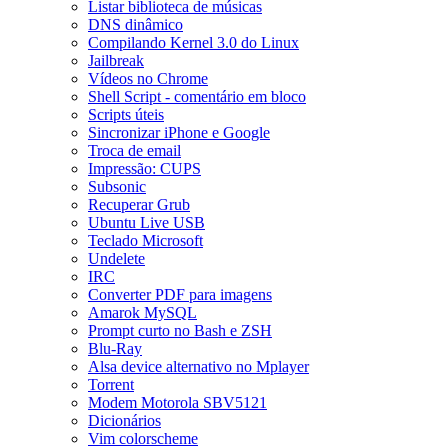
Listar biblioteca de músicas
DNS dinâmico
Compilando Kernel 3.0 do Linux
Jailbreak
Vídeos no Chrome
Shell Script - comentário em bloco
Scripts úteis
Sincronizar iPhone e Google
Troca de email
Impressão: CUPS
Subsonic
Recuperar Grub
Ubuntu Live USB
Teclado Microsoft
Undelete
IRC
Converter PDF para imagens
Amarok MySQL
Prompt curto no Bash e ZSH
Blu-Ray
Alsa device alternativo no Mplayer
Torrent
Modem Motorola SBV5121
Dicionários
Vim colorscheme