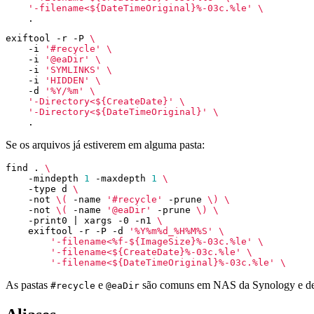
'-filename<${DateTimeOriginal}%-03c.%le'
exiftool -r -P 
    -i 
'#recycle'
    -i 
'@eaDir'
    -i 
'SYMLINKS'
    -i 
'HIDDEN'
    -d 
'%Y/%m'
'-Directory<${CreateDate}'
'-Directory<${DateTimeOriginal}'
Se os arquivos já estiverem em alguma pasta:
find . 
    -mindepth 
1
 -maxdepth 
1
    -type d 
    -not 
\(
 -name 
'#recycle'
 -prune 
\)
    -not 
\(
 -name 
'@eaDir'
 -prune 
\)
    -print0 
|
 xargs -0 -n1 
    exiftool -r -P -d 
'%Y%m%d_%H%M%S'
'-filename<%f-${ImageSize}%-03c.%le'
'-filename<${CreateDate}%-03c.%le'
'-filename<${DateTimeOriginal}%-03c.%le'
As pastas
e
são comuns em NAS da Synology e de
#recycle
@eaDir