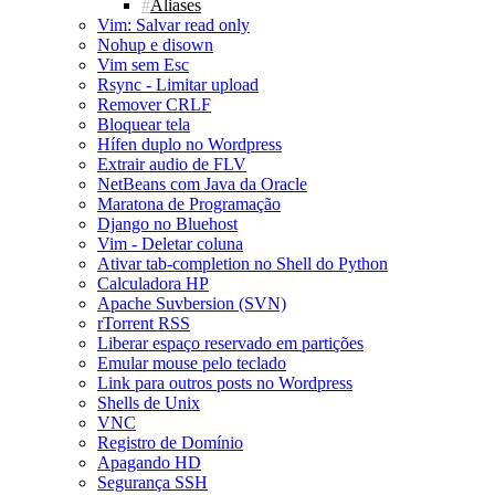
Aliases
Vim: Salvar read only
Nohup e disown
Vim sem Esc
Rsync - Limitar upload
Remover CRLF
Bloquear tela
Hífen duplo no Wordpress
Extrair audio de FLV
NetBeans com Java da Oracle
Maratona de Programação
Django no Bluehost
Vim - Deletar coluna
Ativar tab-completion no Shell do Python
Calculadora HP
Apache Suvbersion (SVN)
rTorrent RSS
Liberar espaço reservado em partições
Emular mouse pelo teclado
Link para outros posts no Wordpress
Shells de Unix
VNC
Registro de Domínio
Apagando HD
Segurança SSH