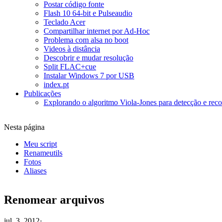
Postar código fonte
Flash 10 64-bit e Pulseaudio
Teclado Acer
Compartilhar internet por Ad-Hoc
Problema com alsa no boot
Videos à distância
Descobrir e mudar resolução
Split FLAC+cue
Instalar Windows 7 por USB
index.pt
Publicações
Explorando o algoritmo Viola-Jones para detecção e reco
Nesta página
Meu script
Renameutils
Fotos
Aliases
Renomear arquivos
jul. 3, 2012
·