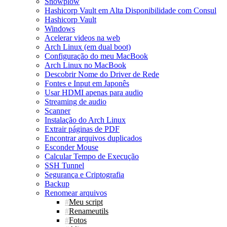
Snowplow
Hashicorp Vault em Alta Disponibilidade com Consul
Hashicorp Vault
Windows
Acelerar videos na web
Arch Linux (em dual boot)
Configuração do meu MacBook
Arch Linux no MacBook
Descobrir Nome do Driver de Rede
Fontes e Input em Japonês
Usar HDMI apenas para audio
Streaming de audio
Scanner
Instalação do Arch Linux
Extrair páginas de PDF
Encontrar arquivos duplicados
Esconder Mouse
Calcular Tempo de Execução
SSH Tunnel
Segurança e Criptografia
Backup
Renomear arquivos
Meu script
Renameutils
Fotos