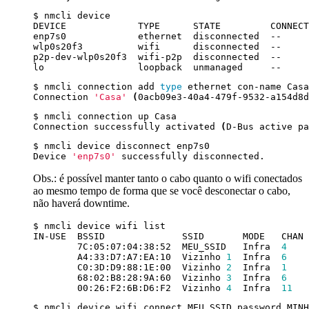
$ nmcli connection add 
type
Connection 
'Casa'
(
0acb09e3-40a4-479f-9532-a154d8d
Connection successfully activated 
(
D-Bus active pa
Device 
'enp7s0'
Obs.: é possível manter tanto o cabo quanto o wifi conectados
ao mesmo tempo de forma que se você desconectar o cabo,
não haverá downtime.
        7C:05:07:04:38:52  MEU_SSID   Infra  
4
        A4:33:D7:A7:EA:10  Vizinho 
1
  Infra  
6
        C0:3D:D9:88:1E:00  Vizinho 
2
  Infra  
1
        68:02:B8:28:9A:60  Vizinho 
3
  Infra  
6
        00:26:F2:6B:D6:F2  Vizinho 
4
  Infra  
11