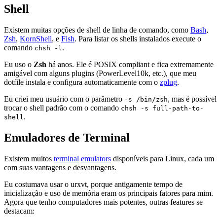
Shell
Existem muitas opções de shell de linha de comando, como
Bash
,
Zsh
,
KornShell
, e
Fish
. Para listar os shells instalados execute o
comando
.
chsh -l
Eu uso o
Zsh
há anos. Ele é POSIX compliant e fica extremamente
amigável com alguns plugins (PowerLevel10k, etc.), que meu
dotfile instala e configura automaticamente com o
zplug
.
Eu criei meu usuário com o parâmetro
, mas é possível
-s /bin/zsh
trocar o shell padrão com o comando
chsh -s full-path-to-
.
shell
Emuladores de Terminal
Existem muitos
terminal
emulators
disponíveis para Linux, cada um
com suas vantagens e desvantagens.
Eu costumava usar o urxvt, porque antigamente tempo de
inicialização e uso de memória eram os principais fatores para mim.
Agora que tenho computadores mais potentes, outras features se
destacam: