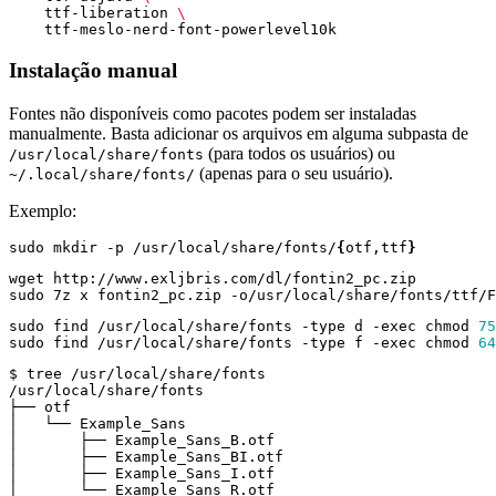
    ttf-liberation 
Instalação manual
Fontes não disponíveis como pacotes podem ser instaladas
manualmente. Basta adicionar os arquivos em alguma subpasta de
(para todos os usuários) ou
/usr/local/share/fonts
(apenas para o seu usuário).
~/.local/share/fonts/
Exemplo:
sudo mkdir -p /usr/local/share/fonts/
{
otf,ttf
}
sudo find /usr/local/share/fonts -type d -exec chmod 
75
sudo find /usr/local/share/fonts -type f -exec chmod 
64