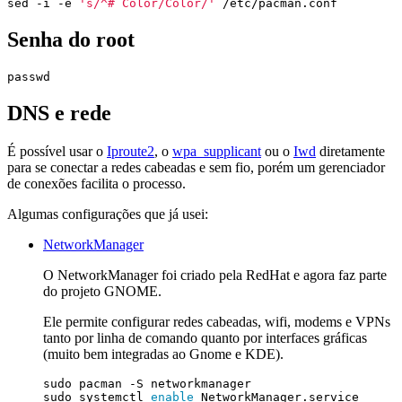
sed -i -e 
's/^# Color/Color/'
Senha do root
DNS e rede
É possível usar o
Iproute2
, o
wpa_supplicant
ou o
Iwd
diretamente
para se conectar a redes cabeadas e sem fio, porém um gerenciador
de conexões facilita o processo.
Algumas configurações que já usei:
NetworkManager
O NetworkManager foi criado pela RedHat e agora faz parte
do projeto GNOME.
Ele permite configurar redes cabeadas, wifi, modems e VPNs
tanto por linha de comando quanto por interfaces gráficas
(muito bem integradas ao Gnome e KDE).
sudo systemctl 
enable