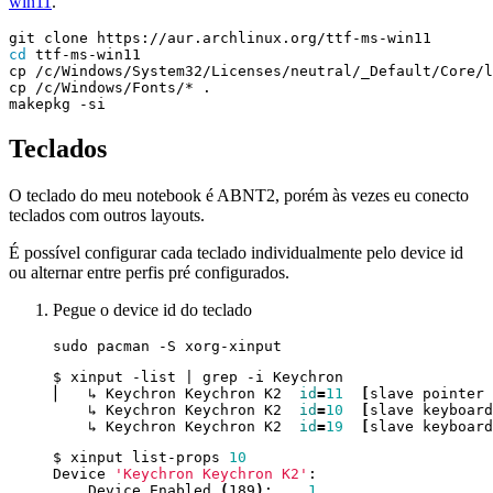
win11
.
cd
Teclados
O teclado do meu notebook é ABNT2, porém às vezes eu conecto
teclados com outros layouts.
É possível configurar cada teclado individualmente pelo device id
ou alternar entre perfis pré configurados.
Pegue o device id do teclado
$ xinput -list 
|
⎜   ↳ Keychron Keychron K2  
id
=
11
[
slave pointer 
    ↳ Keychron Keychron K2  
id
=
10
[
slave keyboard
    ↳ Keychron Keychron K2  
id
=
19
[
slave keyboard
$ xinput list-props 
10
Device 
'Keychron Keychron K2'
    Device Enabled 
(
189
)
:    
1