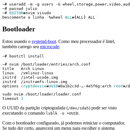
~# 
EDITOR
=
Descomente a linha 
`
%wheel 
ALL
=(
ALL
)
 ALL
`
Bootloader
Estou usando o
systemd-boot
. Como meu processador é Intel,
também carrego seu
microcode
.
options 
cryptdevice
=
UUID
=
0a1b2c3d-…-4e5f6g:arch 
root
=
/d
timeout 
3
O UUID da partição criptografada (
) pode ser visto
/dev/sda5
executando o comando
.
lsblk -o +UUID
Com o bootloader configurado, já podemos reiniciar o computador.
Se tudo der certo, aparecerá um menu para escolher o sistema