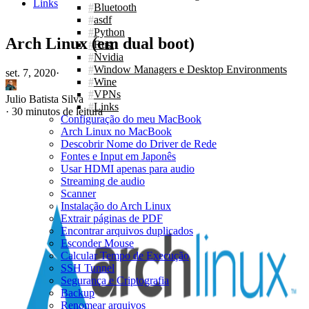
Links
Bluetooth
asdf
Python
Arch Linux (em dual boot)
Rust
Nvidia
Window Managers e Desktop Environments
set. 7, 2020
·
Wine
VPNs
Julio Batista Silva
Links
·
30 minutos de leitura
Configuração do meu MacBook
Arch Linux no MacBook
Descobrir Nome do Driver de Rede
Fontes e Input em Japonês
Usar HDMI apenas para audio
Streaming de audio
Scanner
Instalação do Arch Linux
Extrair páginas de PDF
Encontrar arquivos duplicados
Esconder Mouse
Calcular Tempo de Execução
SSH Tunnel
Segurança e Criptografia
Backup
Renomear arquivos