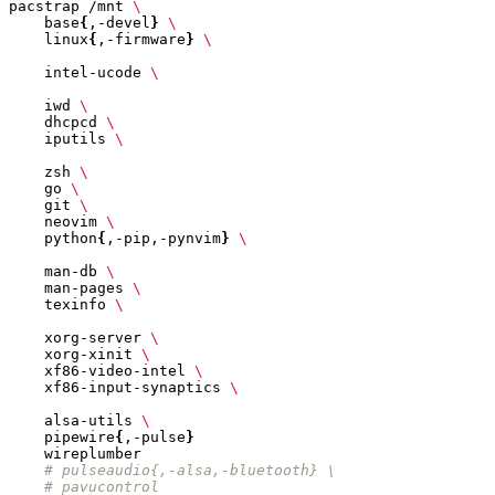
pacstrap /mnt 
    base
{
,-devel
}
    linux
{
,-firmware
}
    intel-ucode 
    iwd 
    dhcpcd 
    iputils 
    zsh 
    go 
    git 
    neovim 
    python
{
,-pip,-pynvim
}
    man-db 
    man-pages 
    texinfo 
    xorg-server 
    xorg-xinit 
    xf86-video-intel 
    xf86-input-synaptics 
    alsa-utils 
    pipewire
{
,-pulse
}
# pulseaudio{,-alsa,-bluetooth} \
# pavucontrol