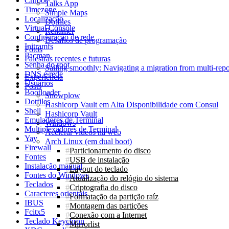
Chroot
Talks App
Timezone
Simple Maps
Localização
Dotfiles
Virtual Console
Renamer
Configuração de rede
Desafios de programação
Initramfs
Fotos
Pacman
Palestras recentes e futuras
Senha do root
Sailing smoothly: Navigating a migration from multi-re
DNS e rede
Experiência
Usuários
Posts
Bootloader
Snowplow
Dotfiles
Hashicorp Vault em Alta Disponibilidade com Consul
Shell
Hashicorp Vault
Emuladores de Terminal
Windows
Multiplexadores de Terminal
Acelerar videos na web
Yay
Arch Linux (em dual boot)
Firewall
Particionamento do disco
Fontes
USB de instalação
Instalação manual
Layout do teclado
Fontes do Windows
Atualização do relógio do sistema
Teclados
Criptografia do disco
Caracteres orientais
Formatação da partição raíz
IBUS
Montagem das partições
Fcitx5
Conexão com a Internet
Teclado Keychron
Mirrorlist