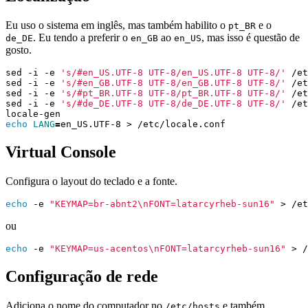
Eu uso o sistema em inglês, mas também habilito o
e o
pt_BR
. Eu tendo a preferir o
ao
, mas isso é questão de
de_DE
en_GB
en_US
gosto.
sed -i -e 
's/#en_US.UTF-8 UTF-8/en_US.UTF-8 UTF-8/'
sed -i -e 
's/#en_GB.UTF-8 UTF-8/en_GB.UTF-8 UTF-8/'
sed -i -e 
's/#pt_BR.UTF-8 UTF-8/pt_BR.UTF-8 UTF-8/'
sed -i -e 
's/#de_DE.UTF-8 UTF-8/de_DE.UTF-8 UTF-8/'
echo
LANG
=
Virtual Console
Configura o layout do teclado e a fonte.
echo
 -e 
"KEYMAP=br-abnt2\nFONT=latarcyrheb-sun16"
ou
echo
 -e 
"KEYMAP=us-acentos\nFONT=latarcyrheb-sun16"
Configuração de rede
Adiciona o nome do computador no
e também
/etc/hosts