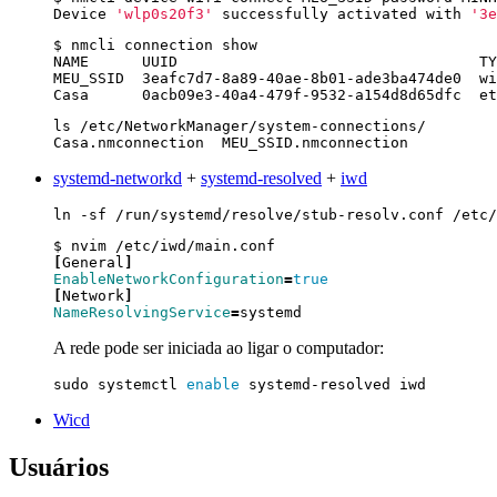
Device 
'wlp0s20f3'
 successfully activated with 
'3e
systemd-networkd
+
systemd-resolved
+
iwd
[
General
]
EnableNetworkConfiguration
=
true
[
Network
]
NameResolvingService
=
A rede pode ser iniciada ao ligar o computador:
sudo systemctl 
enable
Wicd
Usuários