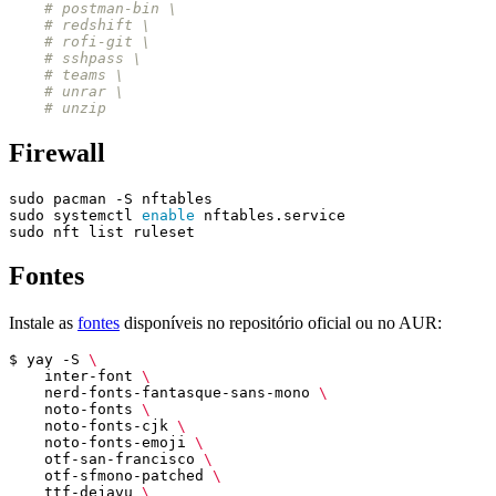
# postman-bin \
# redshift \
# rofi-git \
# sshpass \
# teams \
# unrar \
# unzip
Firewall
sudo systemctl 
enable
Fontes
Instale as
fontes
disponíveis no repositório oficial ou no AUR:
$ yay -S 
    inter-font 
    nerd-fonts-fantasque-sans-mono 
    noto-fonts 
    noto-fonts-cjk 
    noto-fonts-emoji 
    otf-san-francisco 
    otf-sfmono-patched 
    ttf-dejavu 