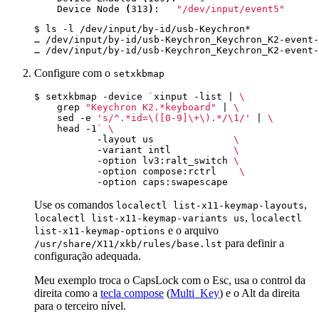
    Device Node 
(
313
)
:   
"/dev/input/event5"
Configure com o
setxkbmap
$ setxkbmap -device 
`
xinput -list 
|
    grep 
"Keychron K2.*keyboard"
|
    sed -e 
's/^.*id=\([0-9]\+\).*/\1/'
|
    head -1
`
           -layout us              
           -variant intl           
           -option lv3:ralt_switch 
           -option compose:rctrl    
Use os comandos
,
localectl list-x11-keymap-layouts
,
localectl list-x11-keymap-variants us
localectl
e o arquivo
list-x11-keymap-options
para definir a
/usr/share/X11/xkb/rules/base.lst
configuração adequada.
Meu exemplo troca o CapsLock com o Esc, usa o control da
direita como a
tecla compose
(
Multi_Key
) e o Alt da direita
para o terceiro nível.