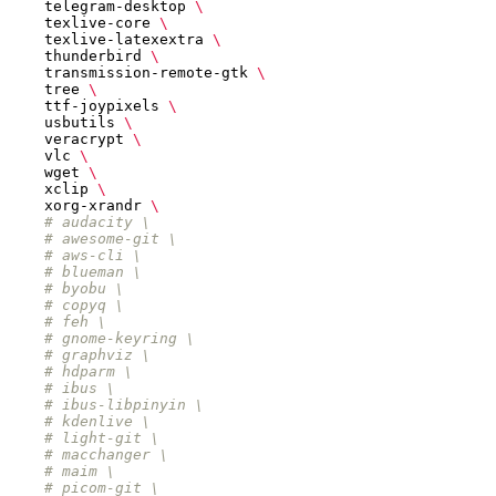
    telegram-desktop 
    texlive-core 
    texlive-latexextra 
    thunderbird 
    transmission-remote-gtk 
    tree 
    ttf-joypixels 
    usbutils 
    veracrypt 
    vlc 
    wget 
    xclip 
    xorg-xrandr 
# audacity \
# awesome-git \
# aws-cli \
# blueman \
# byobu \
# copyq \
# feh \
# gnome-keyring \
# graphviz \
# hdparm \
# ibus \
# ibus-libpinyin \
# kdenlive \
# light-git \
# macchanger \
# maim \
# picom-git \