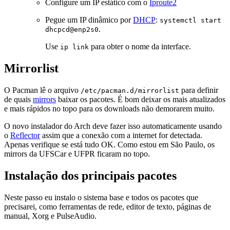
Configure um IP estático com o
Iproute2
Pegue um IP dinâmico por
DHCP
:
systemctl start
.
dhcpcd@enp2s0
Use
para obter o nome da interface.
ip link
Mirrorlist
O Pacman lê o arquivo
para definir
/etc/pacman.d/mirrorlist
de quais
mirrors
baixar os pacotes. É bom deixar os mais atualizados
e mais rápidos no topo para os downloads não demorarem muito.
O novo instalador do Arch deve fazer isso automaticamente usando
o
Reflector
assim que a conexão com a internet for detectada.
Apenas verifique se está tudo OK. Como estou em São Paulo, os
mirrors da UFSCar e UFPR ficaram no topo.
Instalação dos principais pacotes
Neste passo eu instalo o sistema base e todos os pacotes que
precisarei, como ferramentas de rede, editor de texto, páginas de
manual, Xorg e PulseAudio.