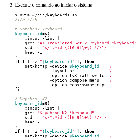
Execute o comando ao iniciar o sistema
#!/bin/sh
# Notebook keyboard
keyboard_id
=
$(
    xinput -list 
|
    grep 
"AT Translated Set 2 keyboard.*keyboard"
    sed -e 
's/^.*id=\([0-9]\+\).*/\1/'
|
)
if
[
 ! -z 
"
$keyboard_id
"
]
;
then
    setxkbmap -device 
$keyboard_id
              -layout br              
              -option lv3:ralt_switch 
              -option compose:menu    
fi
# Keychron K2
keyboard_id
=
$(
    xinput -list 
|
    grep 
"Keychron K2.*keyboard"
|
    sed -e 
's/^.*id=\([0-9]\+\).*/\1/'
|
)
if
[
 ! -z 
"
$keyboard_id
"
]
;
then
    setxkbmap -device 
$keyboard_id