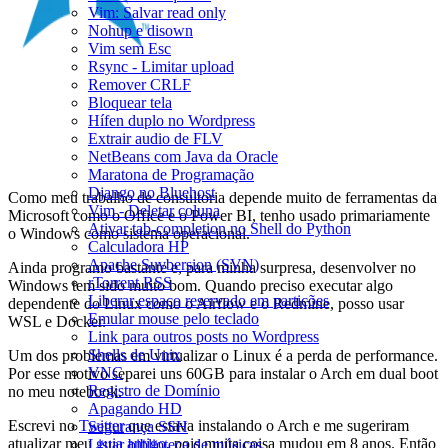
Vim: Salvar read only
Nohup e disown
Vim sem Esc
Rsync - Limitar upload
Remover CRLF
Bloquear tela
Hífen duplo no Wordpress
Extrair audio de FLV
NetBeans com Java da Oracle
Maratona de Programação
Django no Bluehost
Como meu trabalho de consultoria depende muito de ferramentas da
Vim - Deletar coluna
Microsoft como o Office e o Power BI, tenho usado primariamente
Ativar tab-completion no Shell do Python
o Windows como sistema operacional.
Calculadora HP
Apache Suvbersion (SVN)
Ainda programo bastante e, para minha surpresa, desenvolver no
rTorrent RSS
Windows tem sido muito bom. Quando preciso executar algo
Liberar espaço reservado em partições
dependente do Linux como o Airflow e o Redmine, posso usar
Emular mouse pelo teclado
WSL e Docker.
Link para outros posts no Wordpress
Shells de Unix
Um dos problemas em virtualizar o Linux é a perda de performance.
VNC
Por esse motivo separei uns 60GB para instalar o Arch em dual boot
Registro de Domínio
no meu notebook.
Apagando HD
Escrevi no
Twitter
que estava instalando o Arch e me sugeriram
Segurança SSH
atualizar meu
guia antigo
, pois muita coisa mudou em 8 anos. Então
Listar biblioteca de músicas