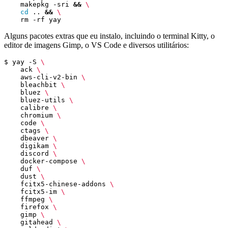
    makepkg -sri 
&&
cd
 .. 
&&
Alguns pacotes extras que eu instalo, incluindo o terminal Kitty, o
editor de imagens Gimp, o VS Code e diversos utilitários:
$ yay -S 
    ack 
    aws-cli-v2-bin 
    bleachbit 
    bluez 
    bluez-utils 
    calibre 
    chromium 
    code 
    ctags 
    dbeaver 
    digikam 
    discord 
    docker-compose 
    duf 
    dust 
    fcitx5-chinese-addons 
    fcitx5-im 
    ffmpeg 
    firefox 
    gimp 
    gitahead 