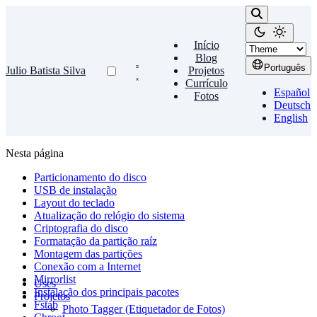
Início
Blog
Português
Julio Batista Silva
Projetos
Currículo
Español
Fotos
Deutsch
English
Nesta página
Particionamento do disco
USB de instalação
Layout do teclado
Atualização do relógio do sistema
Criptografia do disco
Formatação da partição raíz
Montagem das partições
Conexão com a Internet
Mirrorlist
Uses
Instalação dos principais pacotes
Projetos
Fstab
Photo Tagger (Etiquetador de Fotos)