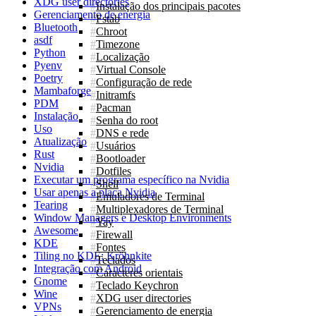
XDG user directories
Instalação dos principais pacotes
Gerenciamento de energia
Fstab
Bluetooth
Chroot
asdf
Timezone
Python
Localização
Pyenv
Virtual Console
Poetry
Configuração de rede
Mambaforge
Initramfs
PDM
Pacman
Instalação
Senha do root
Uso
DNS e rede
Atualização
Usuários
Rust
Bootloader
Nvidia
Dotfiles
Executar um programa específico na Nvidia
Shell
Usar apenas a placa Nvidia
Emuladores de Terminal
Tearing
Multiplexadores de Terminal
Window Managers e Desktop Environments
Yay
Awesome
Firewall
KDE
Fontes
Tiling no KDE: Kröhnkite
Teclados
Integração com Android
Caracteres orientais
Gnome
Teclado Keychron
Wine
XDG user directories
VPNs
Gerenciamento de energia