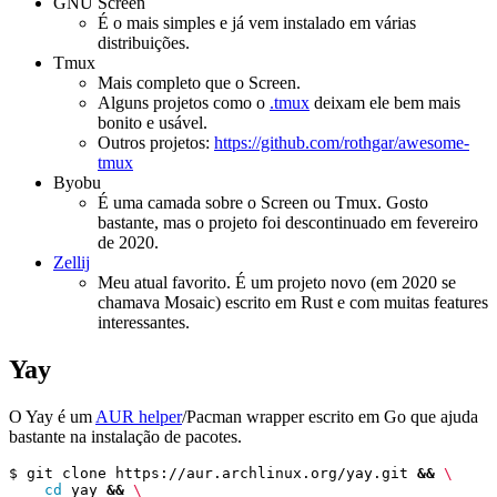
GNU Screen
É o mais simples e já vem instalado em várias
distribuições.
Tmux
Mais completo que o Screen.
Alguns projetos como o
.tmux
deixam ele bem mais
bonito e usável.
Outros projetos:
https://github.com/rothgar/awesome-
tmux
Byobu
É uma camada sobre o Screen ou Tmux. Gosto
bastante, mas o projeto foi descontinuado em fevereiro
de 2020.
Zellij
Meu atual favorito. É um projeto novo (em 2020 se
chamava Mosaic) escrito em Rust e com muitas features
interessantes.
Yay
O Yay é um
AUR helper
/Pacman wrapper escrito em Go que ajuda
bastante na instalação de pacotes.
$ git clone https://aur.archlinux.org/yay.git 
&&
cd
 yay 
&&