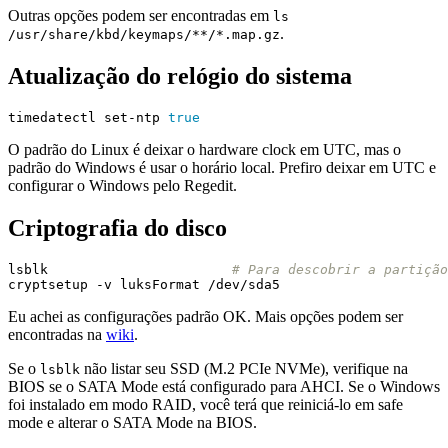
Outras opções podem ser encontradas em
ls
.
/usr/share/kbd/keymaps/**/*.map.gz
Atualização do relógio do sistema
timedatectl set-ntp 
true
O padrão do Linux é deixar o hardware clock em UTC, mas o
padrão do Windows é usar o horário local. Prefiro deixar em UTC e
configurar o Windows pelo Regedit.
Criptografia do disco
lsblk                       
# Para descobrir a partição
Eu achei as configurações padrão OK. Mais opções podem ser
encontradas na
wiki
.
Se o
não listar seu SSD (M.2 PCIe NVMe), verifique na
lsblk
BIOS se o SATA Mode está configurado para AHCI. Se o Windows
foi instalado em modo RAID, você terá que reiniciá-lo em safe
mode e alterar o SATA Mode na BIOS.