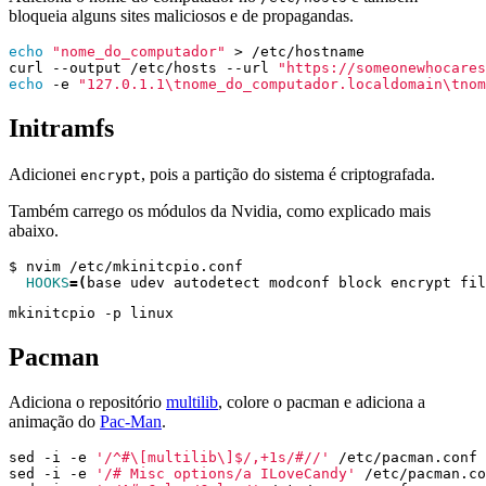
bloqueia alguns sites maliciosos e de propagandas.
echo
"nome_do_computador"
curl --output /etc/hosts --url 
"https://someonewhocares
echo
 -e 
"127.0.1.1\tnome_do_computador.localdomain\tnom
Initramfs
Adicionei
, pois a partição do sistema é criptografada.
encrypt
Também carrego os módulos da Nvidia, como explicado mais
abaixo.
HOOKS
=(
base udev autodetect modconf block encrypt fil
Pacman
Adiciona o repositório
multilib
, colore o pacman e adiciona a
animação do
Pac-Man
.
sed -i -e 
'/^#\[multilib\]$/,+1s/#//'
sed -i -e 
'/# Misc options/a ILoveCandy'