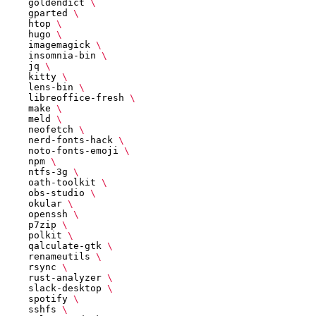
    goldendict 
    gparted 
    htop 
    hugo 
    imagemagick 
    insomnia-bin 
    jq 
    kitty 
    lens-bin 
    libreoffice-fresh 
    make 
    meld 
    neofetch 
    nerd-fonts-hack 
    noto-fonts-emoji 
    npm 
    ntfs-3g 
    oath-toolkit 
    obs-studio 
    okular 
    openssh 
    p7zip 
    polkit 
    qalculate-gtk 
    renameutils 
    rsync 
    rust-analyzer 
    slack-desktop 
    spotify 
    sshfs 