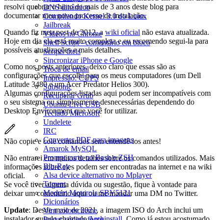
resolvi quebrar o hiato de mais de 3 anos deste blog para
DNS dinâmico
documentar meu novo processo de instalação.
Compilando Kernel 3.0 do Linux
Jailbreak
Quando fiz meu post de 2012, a
wiki oficial
não estava atualizada.
Vídeos no Chrome
Hoje em dia ela está muito completa e eu recomendo segui-la para
Shell Script - comentário em bloco
possíveis atualizações e mais detalhes.
Scripts úteis
Sincronizar iPhone e Google
Como nos posts anteriores, deixo claro que essas são as
Troca de email
configurações que escolhi para os meus computadores (um Dell
Impressão: CUPS
Latitude 3480 e um Acer Predator Helios 300).
Subsonic
Algumas configurações listadas aqui podem ser incompatíveis com
Recuperar Grub
o seu sistema ou simplesmente desnecessárias dependendo do
Ubuntu Live USB
Desktop Environment que você for utilizar.
Teclado Microsoft
Undelete
IRC
Converter PDF para imagens
Não copie e cole comandos sem entendê-los antes!
Amarok MySQL
Prompt curto no Bash e ZSH
Não entrarei em muitos detalhes sobre os comandos utilizados. Mais
Blu-Ray
informações sobre eles podem ser encontradas na internet e na wiki
Alsa device alternativo no Mplayer
oficial.
Torrent
Se você tiver alguma dúvida ou sugestão, fique à vontade para
Modem Motorola SBV5121
deixar um comentário aqui ou me mandar uma DM no Twitter.
Dicionários
Update
: Desde maio de 2021, a imagem ISO do Arch inclui um
Vim colorscheme
instalador guiado chamado
Archinstall
. Como já estou acostumado,
Postar código fonte