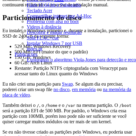
continuarei realizando o processo de instalação manual.
Flash 10 64-bit e Pulseaudio
Teclado Acer
Compartilhar internet por Ad-Hoc
Particionamento do disco
Problema com alsa no boot
Videos à distância
Eu instalei o Windows primeiro e, durante a instalação, particionei o
Descobrir e mudar resolução
SSD de 240GB da seguinte forma:
Split FLAC+cue
Instalar Windows 7 por USB
529 MB: Windows Recovery
index.pt
500 MB: EFI (maior do que o padrão)
Publicações
150 GB: Windows
Explorando o algoritmo Viola-Jones para detecção e reco
60 GB: Arch Linux
Restante: Partição NTFS criptografada com Veracrypt para
acessar tanto do Linux quanto do Windows
Eu não criei uma partição para
Swap
. Se algum dia eu precisar,
poderei criar um swap file
no disco
,
em memória
ou
na memória da
placa de vídeo
.
Também deixei o
, o
e o
na mesma partição. O
/
/home
/var
/boot
será a partição EFI de 500 MB. Por padrão, o Windows cria essa
partição com 100MB, porém isso pode não ser suficiente se você
quiser carregar muitos módulos ou ter mais de um kernel.
Se eu não tivesse criado as partições pelo Windows, eu poderia usar