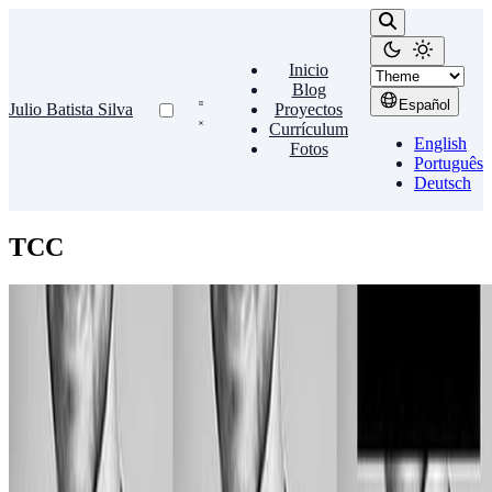
Inicio
Blog
Español
Julio Batista Silva
Proyectos
Currículum
English
Fotos
Português
Deutsch
TCC
TCC
Explorando el algoritmo Viola-Jones para la
detección y el reconocimiento facial [pt-BR]
Tesis de grado para el curso de Ingeniería en Computación en la
UFSCar.
Julio Batista Silva