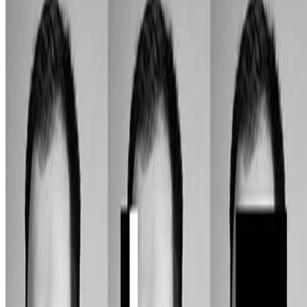
Idiomas:
Español
English
Português
Deutsch