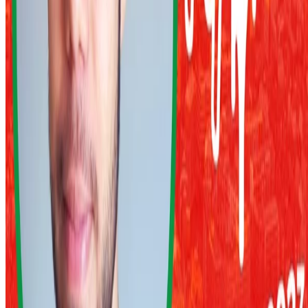
Idiomas:
Español
Português
Deutsch
English