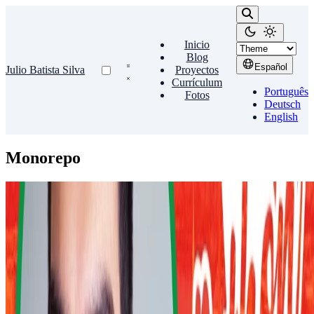
Inicio
Blog
Español
Julio Batista Silva
Proyectos
Currículum
Português
Fotos
Deutsch
English
Monorepo
Python
Sailing smoothly: Navigating a migration from
multi-repo to monorepo
Charla sobre la migración a un monorepo presentada en la Hamburg
Python Pizza 2023.
nov 17, 2023 09:30 — 19:00
•
1 min de lectura
Leer más