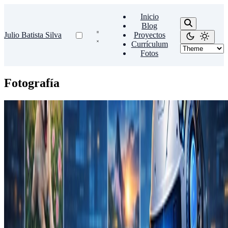
Inicio
Blog
Julio Batista Silva
Proyectos
Currículum
Fotos
Fotografía
IA
Photo Tagger (Etiquetador de Fotos)
Herramienta CLI para describir fotos y agregar palabras clave
usando IA
nov 6, 2025
•
1 min de lectura
Leer más