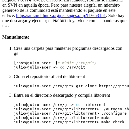
rtorrent-git
en SVN en aquella época. Pero para nuestra alegría, un miembro
generoso de la comunidad está manteniendo el paquete en este
enlace:
https://aur.archlinux.org/packages.php?ID=53151
. Solo hay
que descargar y ejecutar; el
ya viene con las banderas que
PKGBUILD
uso.
Manualmente
Crea una carpeta para mantener programas descargados con
git:
[
root@julio-acer ~
]
# mkdir /srv/git/
julio@julio-acer ~> 
cd
Clona el repositorio oficial de libtorrent
Entra en el directorio descargado y compila libtorrent
julio@julio-acer /srv/git> 
cd