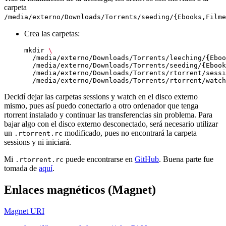
carpeta
/media/externo/Downloads/Torrents/seeding/{Ebooks,Filme
Crea las carpetas:
mkdir 
  /media/externo/Downloads/Torrents/leeching/
{
Eboo
  /media/externo/Downloads/Torrents/seeding/
{
Ebook
  /media/externo/Downloads/Torrents/rtorrent/sessi
  /media/externo/Downloads/Torrents/rtorrent/watch
Decidí dejar las carpetas sessions y watch en el disco externo
mismo, pues así puedo conectarlo a otro ordenador que tenga
rtorrent instalado y continuar las transferencias sin problema. Para
bajar algo con el disco externo desconectado, será necesario utilizar
un
modificado, pues no encontrará la carpeta
.rtorrent.rc
sessions y ni iniciará.
Mi
puede encontrarse en
GitHub
. Buena parte fue
.rtorrent.rc
tomada de
aquí
.
Enlaces magnéticos (Magnet)
Magnet URI