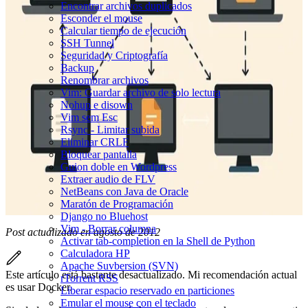
Encontrar archivos duplicados
Esconder el mouse
Calcular tiempo de ejecución
SSH Tunnel
Seguridad y Criptografía
Backup
Renombrar archivos
Vim: Guardar archivo de solo lectura
Nohup e disown
Vim sem Esc
Rsync - Limitar subida
Eliminar CRLF
Bloquear pantalla
Guion doble en Wordpress
Extraer audio de FLV
NetBeans con Java de Oracle
Maratón de Programación
Django no Bluehost
Vim - Borrar columna
Post actualizado en agosto de 2012
Activar tab-completion en la Shell de Python
Calculadora HP
Apache Suvbersion (SVN)
Este artículo está bastante desactualizado. Mi recomendación actual
rTorrent RSS
es usar Docker.
Liberar espacio reservado en particiones
Emular el mouse con el teclado