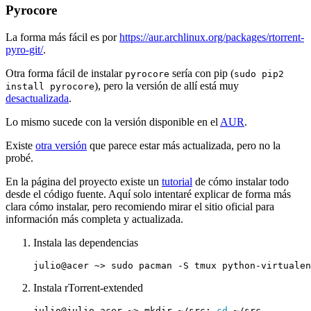
Pyrocore
La forma más fácil es por
https://aur.archlinux.org/packages/rtorrent-
pyro-git/
.
Otra forma fácil de instalar
sería con pip (
pyrocore
sudo pip2
), pero la versión de allí está muy
install pyrocore
desactualizada
.
Lo mismo sucede con la versión disponible en el
AUR
.
Existe
otra versión
que parece estar más actualizada, pero no la
probé.
En la página del proyecto existe un
tutorial
de cómo instalar todo
desde el código fuente. Aquí solo intentaré explicar de forma más
clara cómo instalar, pero recomiendo mirar el sitio oficial para
información más completa y actualizada.
Instala las dependencias
Instala rTorrent-extended
julio@julio-acer ~> mkdir ~/src
;
cd