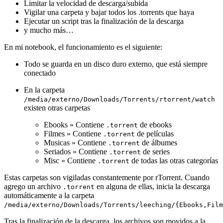
Limitar la velocidad de descarga/subida
Vigilar una carpeta y bajar todos los .torrents que haya
Ejecutar un script tras la finalización de la descarga
y mucho más…
En mi notebook, el funcionamiento es el siguiente:
Todo se guarda en un disco duro externo, que está siempre
conectado
En la carpeta
/media/externo/Downloads/Torrents/rtorrent/watch
existen otras carpetas
Ebooks » Contiene
de ebooks
.torrent
Filmes » Contiene
de películas
.torrent
Musicas » Contiene
de álbumes
.torrent
Seriados » Contiene
de series
.torrent
Misc » Contiene
de todas las otras categorías
.torrent
Estas carpetas son vigiladas constantemente por rTorrent. Cuando
agrego un archivo
en alguna de ellas, inicia la descarga
.torrent
automáticamente a la carpeta
/media/externo/Downloads/Torrents/leeching/{Ebooks,Film
Tras la finalización de la descarga, los archivos son movidos a la