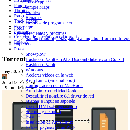
Instalación por SVN
Talks App
Plugins
Simple Maps
Throttle
Dotfiles
Ratio
Renamer
Track Labels
Desafíos de programación
Pyroscope
Fotos
Pyrocore
Charlas recientes y próximas
Creación de .torrent con mktorrent
Sailing smoothly: Navigating a migration from multi-re
Enlaces
Experiencia
Posts
Snowplow
Torrent
Hashicorp Vault em Alta Disponibilidade com Consul
Hashicorp Vault
Windows
may 30, 2011
·
Acelerar videos en la web
Arch Linux (em dual boot)
Julio Batista Silva
Configuración de mi MacBook
·
9 min de lectura
Arch Linux en el MacBook
Descubrir el nombre del driver de red
Fuentes e Input en Japonés
Usar HDMI solo para audio
Streaming de audio
Escáner
Instalación de Arch Linux
Extraer páginas de un PDF