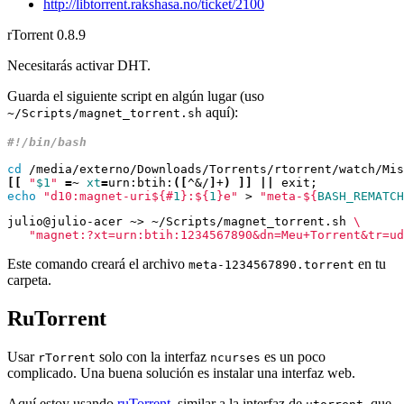
http://libtorrent.rakshasa.no/ticket/2100
rTorrent 0.8.9
Necesitarás activar DHT.
Guarda el siguiente script en algún lugar (uso
aquí):
~/Scripts/magnet_torrent.sh
cd
[[
"
$1
"
=
~ 
xt
=
urn:btih:
([
^
&
/
]
+
)
]]
||
 exit
;
echo
"d10:magnet-uri
${#
1
}
:
${
1
}
e"
 > 
"meta-
${
BASH_REMATCH
julio@julio-acer ~> ~/Scripts/magnet_torrent.sh 
"magnet:?xt=urn:btih:1234567890&dn=Meu+Torrent&tr=ud
Este comando creará el archivo
en tu
meta-1234567890.torrent
carpeta.
RuTorrent
Usar
solo con la interfaz
es un poco
rTorrent
ncurses
complicado. Una buena solución es instalar una interfaz web.
Aquí estoy usando
ruTorrent
, similar a la interfaz de
, que