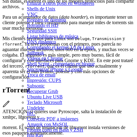
Sin dudas, el torrent es uno de los mejores protocolos para compartir
Enlazar a otros posts en Wordpress
archivos.
Shells de Unix
VNC
Para un acumulador de datos (
data hoarder
), es importante tener un
Registro de dominio
cliente potente y bien configurado para manejar miles de torrents sin
Borrando el HD
usar mucha memoria.
Seguridad SSH
Listar biblioteca de música
Mis clientes favoritos para Linux son
,
y
Deluge
Transmission
DNS dinámico
. Ya tuve problemas con el primero, pues parecía no
rTorrent
Compilando el kernel 3.0 de Linux
aguantar muchos archivos, unos 600 en la época, y muchas veces se
Jailbreak
colgaba. El segundo es más simple, pero muy bueno, fácil de
Videos en Chrome
configurar y con interfaces para Gnome y KDE. En este post trataré
Shell Script - comentario en bloque
del tercero,
, que es el cliente que uso actualmente y
rTorrent
Sincronizar iPhone y Google
aparenta ser el más liviano, potente y con más opciones de
Troca de email
configuración.
Impresión: CUPS
Subsonic
rTorrent
Recuperar Grub
Ubuntu Live USB
Teclado Microsoft
Undelete
ATENCIÓN: si quieres usar Pyroscope, salta la instalación de
IRC
xmlrpc, libtorrent y
Convertir PDF a imágenes
Amarok con MySQL
rtorrent. El script de instalación de libtorrent instala versiones de
Prompt corto en Bash y ZSH
esos paquetes automáticamente.
Blu-Ray