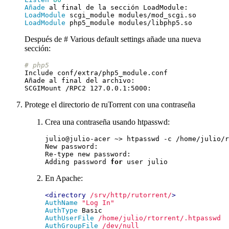
Añade
LoadModule
LoadModule
Después de # Various default settings añade una nueva
sección:
# php5
Protege el directorio de ruTorrent con una contraseña
Crea una contraseña usando htpasswd:
Adding password 
for
En Apache:
<directory
/srv/http/rutorrent/
>
AuthName
"Log In"
AuthType
AuthUserFile
/home/julio/rtorrent/.htpasswd
AuthGroupFile
/dev/null