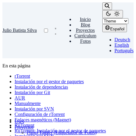
Inicio
Blog
Español
Julio Batista Silva
Proyectos
Currículum
Deutsch
Fotos
English
Português
En esta página
rTorrent
Instalación por el gestor de paquetes
Instalación de dependencias
Instalación por Git
AUR
Manualmente
Instalación por SVN
Configuración de rTorrent
Enlaces magnéticos (Magnet)
Uses
RuTorrent
Proyectos
RuTorrent: Instalación por el gestor de paquetes
Photo Tagger (Etiquetador de Fotos)