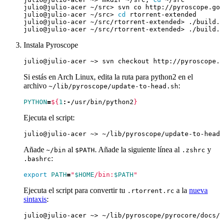
julio@julio-acer ~/src> 
cd
Instala Pyroscope
Si estás en Arch Linux, edita la ruta para python2 en el
archivo
:
~/lib/pyroscope/update-to-head.sh
PYTHON
=
${
1
:-
/usr/bin/python2
}
Ejecuta el script:
Añade
al
. Añade la siguiente línea al
y
~/bin
$PATH
.zshrc
:
.bashrc
export
PATH
=
"
$HOME
/bin:
$PATH
"
Ejecuta el script para convertir tu
a la
nueva
.rtorrent.rc
sintaxis
: