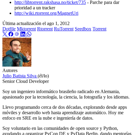
http://libtorrent.rakshasa.no/ticket/735
- Parche para dar
prioridad a un tracker
http://wiki.rtorrent.org/MagnetUri
Última actualización el
ago 1, 2012
Dotfile
Mktorrent
Rtorrent
RuTorrent
Seedbox
Torrent
Autores
Julio Batista Silva
(él/lo)
Senior Cloud Developer
Soy un ingeniero informático brasileño radicado en Alemania,
apasionado por la tecnología, la ciencia, la fotografía y los idiomas.
Llevo programando cerca de dos décadas, explorando desde apps
móviles y desarrollo web hasta aprendizaje automático. Hoy me
enfoco en SRE en la nube e ingeniería de datos.
Soy voluntario en las comunidades de open source y Python,
ayudando a organizar PyCon DE y PyData Berlin, dando mentorías