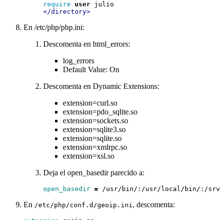
require
user
</directory>
En /etc/php/php.ini:
Descomenta en html_errors:
log_errors
Default Value: On
Descomenta en Dynamic Extensions:
extension=curl.so
extension=pdo_sqlite.so
extension=sockets.so
extension=sqlite3.so
extension=sqlite.so
extension=xmlrpc.so
extension=xsl.so
Deja el open_basedir parecido a:
open_basedir
=
En
, descomenta:
/etc/php/conf.d/geoip.ini