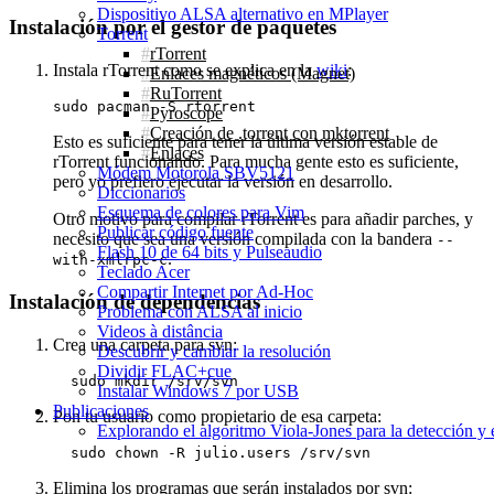
Dispositivo ALSA alternativo en MPlayer
Instalación por el gestor de paquetes
Torrent
rTorrent
Instala rTorrent como se explica en la
wiki
:
Enlaces magnéticos (Magnet)
RuTorrent
Pyroscope
Creación de .torrent con mktorrent
Esto es suficiente para tener la última versión estable de
Enlaces
rTorrent funcionando. Para mucha gente esto es suficiente,
Módem Motorola SBV5121
pero yo prefiero ejecutar la versión en desarrollo.
Diccionarios
Esquema de colores para Vim
Otro motivo para compilar rTorrent es para añadir parches, y
Publicar código fuente
necesito que sea una versión compilada con la bandera
--
Flash 10 de 64 bits y Pulseaudio
.
with-xmlrpc-c
Teclado Acer
Compartir Internet por Ad‑Hoc
Instalación de dependencias
Problema con ALSA al inicio
Videos à distância
Crea una carpeta para svn:
Descubrir y cambiar la resolución
Dividir FLAC+cue
Instalar Windows 7 por USB
Publicaciones
Pon tu usuario como propietario de esa carpeta:
Explorando el algoritmo Viola-Jones para la detección y 
Elimina los programas que serán instalados por svn: