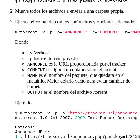
Mueve todos los archivos a enviar a una carpeta propia.
Ejecuta el comando con los parámetros y opciones adecuados
mktorrent -v -p -a
=
"ANNOUNCE"
 -c
=
"COMMENT"
 -n
=
"NAM
Donde
Verbose
-v
hace el torrent privado
-p
es la URL proporcionada por el tracker
ANNOUNCE
es algún comentario sobre el torrent
COMMENT
es el nombre del paquete, que quedará en el
NAME
metainfo. Mejor dejarlo vacío para evitar cambiar de
carpeta.
es el nombre del archivo .torrent
OUTPUT
Ejemplo:
$ mktorrent -v -p -a 
"http://tracker.url/announce.
mktorrent 1.0 
(
c
)
 2007, 
2009
1
 : http://tracker.url/announce.php?passkey
=
123456