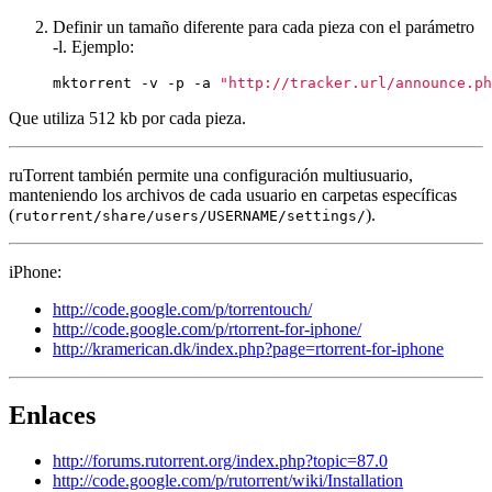
Definir un tamaño diferente para cada pieza con el parámetro
-l. Ejemplo:
mktorrent -v -p -a 
"http://tracker.url/announce.ph
Que utiliza 512 kb por cada pieza.
ruTorrent también permite una configuración multiusuario,
manteniendo los archivos de cada usuario en carpetas específicas
(
).
rutorrent/share/users/USERNAME/settings/
iPhone:
http://code.google.com/p/torrentouch/
http://code.google.com/p/rtorrent-for-iphone/
http://kramerican.dk/index.php?page=rtorrent-for-iphone
Enlaces
http://forums.rutorrent.org/index.php?topic=87.0
http://code.google.com/p/rutorrent/wiki/Installation