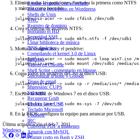
Elimina todas las particiones, formatea la primera como NTFS
Emular el mouse con el teclado
y márcala como bootable
Enlazar a otros posts en Wordpress
Shells de Unix
VNC
Registro de dominio
Crea el sistema de archivos NTFS:
Borrando el HD
Seguridad SSH
Listar biblioteca de música
DNS dinámico
Monta la imagen .iso y el pendrive:
Compilando el kernel 3.0 de Linux
Jailbreak
Videos en Chrome
Shell Script - comentario en bloque
Copia todos los archivos del .iso al disco USB:
Sincronizar iPhone y Google
Troca de email
Impresión: CUPS
Subsonic
Escribe la MBR de Windows 7 en el disco USB:
Recuperar Grub
Ubuntu Live USB
Teclado Microsoft
En la BIOS, configura tu equipo para arrancar por USB.
Undelete
IRC
Última actualización el
feb 7, 2011
Convertir PDF a imágenes
Windows
Amarok con MySQL
Prompt corto en Bash y ZSH