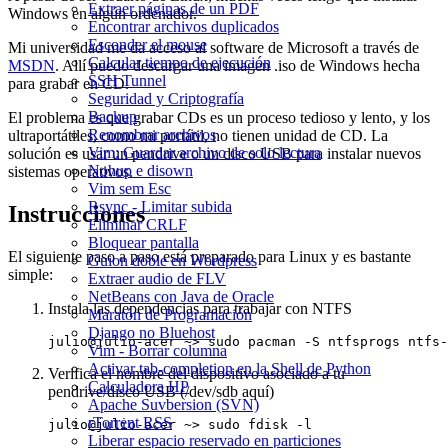
Extraer páginas de un PDF
Windows en algún ordenador.
Encontrar archivos duplicados
Esconder el mouse
Mi universidad me da acceso al software de Microsoft a través de
Calcular tiempo de ejecución
MSDN
. Allí puedo descargar una imagen .iso de Windows hecha
SSH Tunnel
para grabar en CD.
Seguridad y Criptografía
Backup
El problema es que grabar CDs es un proceso tedioso y lento, y los
Renombrar archivos
ultraportátiles, como mi portátil, no tienen unidad de CD. La
Vim: Guardar archivo de solo lectura
solución es usar un pendrive o un disco USB para instalar nuevos
Nohup e disown
sistemas operativos.
Vim sem Esc
Rsync - Limitar subida
Instrucciones
Eliminar CRLF
Bloquear pantalla
El siguiente paso a paso está preparado para Linux y es bastante
Guion doble en Wordpress
simple:
Extraer audio de FLV
NetBeans con Java de Oracle
Instala las dependencias para trabajar con NTFS
Maratón de Programación
Django no Bluehost
Vim - Borrar columna
Activar tab-completion en la Shell de Python
Verifica el nombre del dispositivo asociado a tu
Calculadora HP
pendrive/disco USB (/dev/sdb aquí)
Apache Suvbersion (SVN)
rTorrent RSS
Liberar espacio reservado en particiones