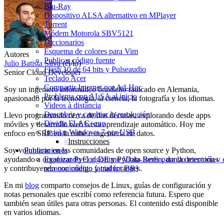
Blu-Ray
Dispositivo ALSA alternativo en MPlayer
Torrent
Módem Motorola SBV5121
Diccionarios
Esquema de colores para Vim
Autores
Publicar código fuente
Julio Batista Silva
(él/lo)
Flash 10 de 64 bits y Pulseaudio
Senior Cloud Developer
Teclado Acer
Compartir Internet por Ad‑Hoc
Soy un ingeniero informático brasileño radicado en Alemania,
Problema con ALSA al inicio
apasionado por la tecnología, la ciencia, la fotografía y los idiomas.
Videos à distância
Descubrir y cambiar la resolución
Llevo programando cerca de dos décadas, explorando desde apps
Dividir FLAC+cue
móviles y desarrollo web hasta aprendizaje automático. Hoy me
Instalar Windows 7 por USB
enfoco en SRE en la nube e ingeniería de datos.
Instrucciones
Soy voluntario en las comunidades de open source y Python,
Publicaciones
ayudando a organizar PyCon DE y PyData Berlin, dando mentorías
Explorando el algoritmo Viola-Jones para la detección y 
y contribuyendo con código y traducciones.
reconocimiento facial [pt-BR]
En mi
blog
comparto consejos de Linux, guías de configuración y
notas personales que escribí como referencia futura. Espero que
también sean útiles para otras personas. El contenido está disponible
en varios idiomas.