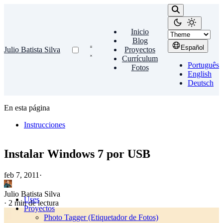
Inicio
Blog
Español
Julio Batista Silva
Proyectos
Currículum
Português
Fotos
English
Deutsch
En esta página
Instrucciones
Instalar Windows 7 por USB
feb 7, 2011
·
Julio Batista Silva
Uses
·
2 min de lectura
Proyectos
Photo Tagger (Etiquetador de Fotos)