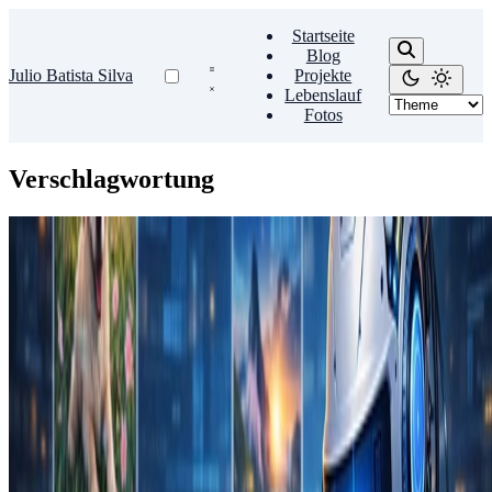
Startseite
Blog
Julio Batista Silva
Projekte
Lebenslauf
Fotos
Verschlagwortung
KI
Photo Tagger (Foto-Tagger)
CLI-Tool zum Beschreiben von Fotos und Hinzufügen von
Stichwörtern mit KI
Nov. 6, 2025
•
1 Min Lesezeit
Mehr lesen