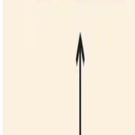
Sprachen:
Deutsch
English
Español
Português