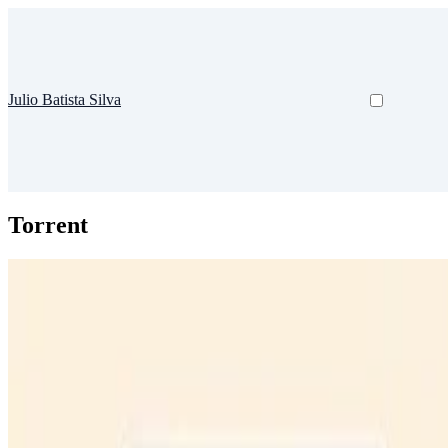
Julio Batista Silva
Torrent
Dotfile
Torrent
Beitrag im August 2012 aktualisiert Dieser Artikel ist inzwischen zi
Julio Batista Silva
•
Mai 30, 2011
•
8 Min Lesezeit
Mehr lesen