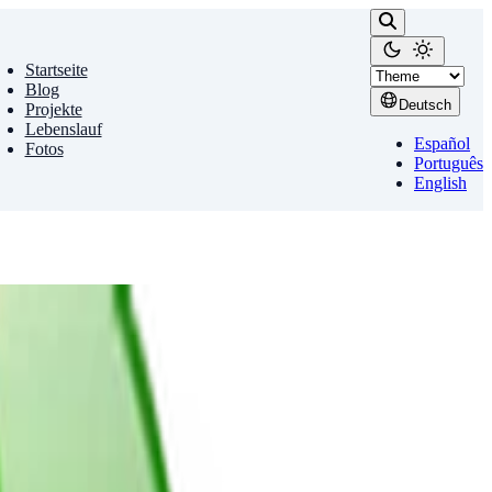
Startseite
Blog
Deutsch
Projekte
Lebenslauf
Español
Fotos
Português
English