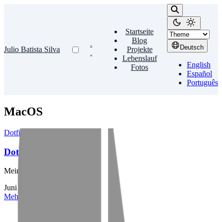
Startseite
Blog
Deutsch
Julio Batista Silva
Projekte
Lebenslauf
English
Fotos
Español
Português
MacOS
Dotfiles
Dotfiles
Meine Konfigurationsdateien
Juni 19, 2014
•
1 Min Lesezeit
Mehr lesen