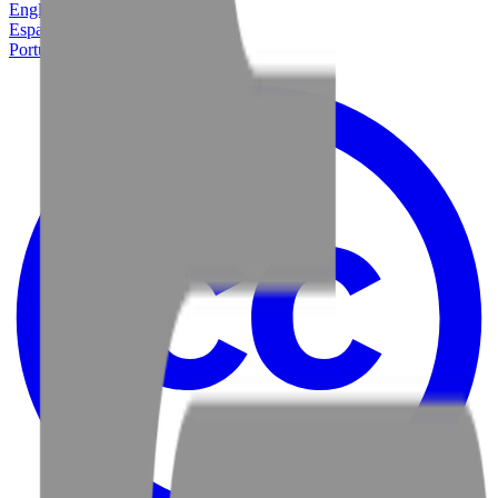
English
Español
Português