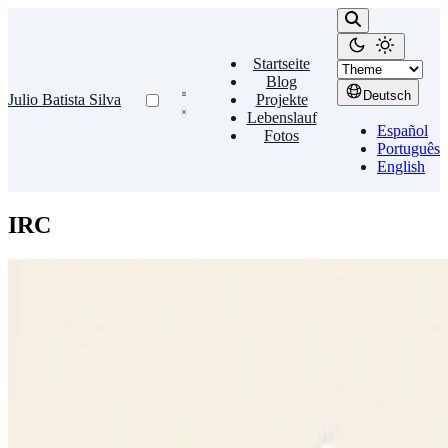
Startseite
Blog
Deutsch
Julio Batista Silva
Projekte
Lebenslauf
Español
Fotos
Português
English
IRC
IRC
IRC
IRC (Internet Relay Chat) ist ein offenes Kommunikationsprotokoll,
das seit über 23 Jahren für Chat und Dateiaustausch verwendet
wird. Der Client, den ich unter Linux nutze, ist …
Julio Batista Silva