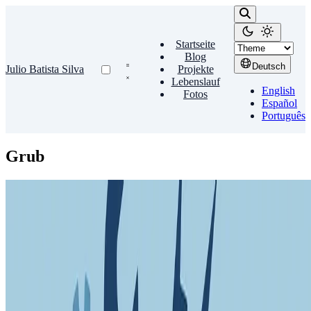
Startseite
Blog
Deutsch
Julio Batista Silva
Projekte
Lebenslauf
English
Fotos
Español
Português
Grub
Boot Manager
Grub wiederherstellen
Ich habe Windows 7 auf meinem alten Laptop installiert, auf dem
bereits Ubuntu war. Wie erwartet war der Boot‑Manager (Grub2)
weg. Von einer Ubuntu‑Live‑CD booten. In einem …
Julio Batista Silva