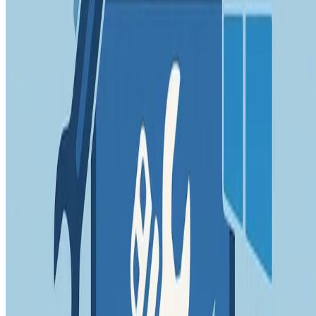
Sprachen:
Deutsch
English
Español
Português