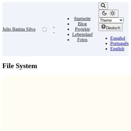
Startseite
Blog
Deutsch
Julio Batista Silva
Projekte
Lebenslauf
Español
Fotos
Português
English
File System
Data Recovery
Wiederherstellen gelöschter Dateien (ext4)
Heute habe ich einige Dateien von meiner externen, in ext4
formatierten Festplatte gelöscht und gemerkt, dass ich die falschen
Dateien ausgewählt hatte. Zum Glück kenne ich ein …
Julio Batista Silva