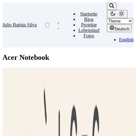
Startseite
Blog
Julio Batista Silva
Projekte
Deutsch
Lebenslauf
Fotos
English
Acer Notebook
Acer Notebook
Acer-Tastatur
Die Tastatur meines Acer AS3810T-6376 hat ein US-Layout. In den
meisten Desktop-Umgebungen ist es einfach, die Tastatur zu
konfigurieren, aber in Awesome musst du dies manuell tun. …
Julio Batista Silva
•
März 17, 2011
•
1 Min Lesezeit
Mehr lesen