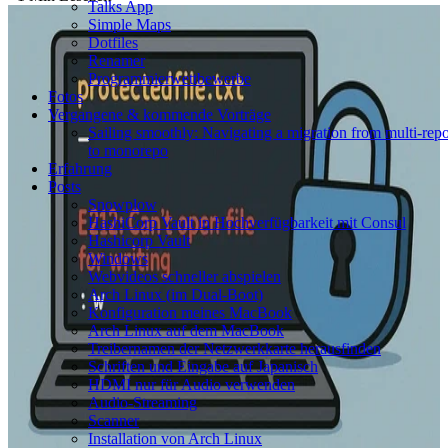
Talks App
Simple Maps
Dotfiles
Renamer
Programmierwettbewerbe
Fotos
Vergangene & kommende Vorträge
Sailing smoothly: Navigating a migration from multi-rep
to monorepo
Erfahrung
Posts
Snowplow
HashiCorp Vault in Hochverfügbarkeit mit Consul
Hashicorp Vault
Windows
Webvideos schneller abspielen
Arch Linux (im Dual‑Boot)
Konfiguration meines MacBook
Arch Linux auf dem MacBook
Treibernamen der Netzwerkkarte herausfinden
Schriften und Eingabe auf Japanisch
HDMI nur für Audio verwenden
Audio-Streaming
Scanner
Installation von Arch Linux