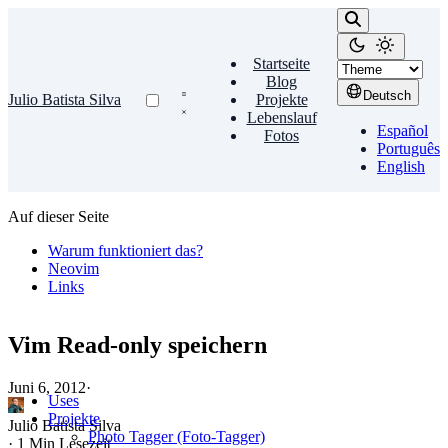
Startseite
Blog
Deutsch
Julio Batista Silva
Projekte
Lebenslauf
Español
Fotos
Português
English
Auf dieser Seite
Warum funktioniert das?
Neovim
Links
Vim Read‑only speichern
Juni 6, 2012
·
Uses
Projekte
Julio Batista Silva
Photo Tagger (Foto-Tagger)
·
1 Min Lesezeit