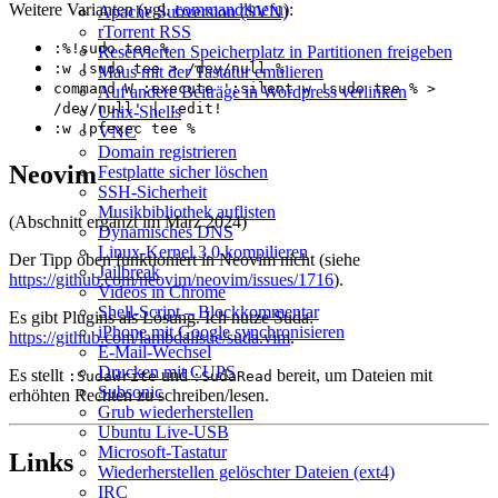
Weitere Varianten (vgl.
commandlinefu
):
Apache Subversion (SVN)
rTorrent RSS
:%!sudo tee %
Reservierten Speicherplatz in Partitionen freigeben
:w !sudo tee > /dev/null %
Maus mit der Tastatur emulieren
command W :execute ':silent w !sudo tee % >
Auf andere Beiträge in Wordpress verlinken
/dev/null' | :edit!
Unix-Shells
:w !pfexec tee %
VNC
Domain registrieren
Neovim
Festplatte sicher löschen
SSH‑Sicherheit
Musikbibliothek auflisten
(Abschnitt ergänzt im März 2024)
Dynamisches DNS
Linux‑Kernel 3.0 kompilieren
Der Tipp oben funktioniert in Neovim nicht (siehe
Jailbreak
https://github.com/neovim/neovim/issues/1716
).
Videos in Chrome
Shell‑Script – Blockkommentar
Es gibt Plugins als Lösung. Ich nutze Suda:
iPhone mit Google synchronisieren
https://github.com/lambdalisue/suda.vim
.
E‑Mail‑Wechsel
Drucken mit CUPS
Es stellt
und
bereit, um Dateien mit
:SudaWrite
:SudaRead
Subsonic
erhöhten Rechten zu schreiben/lesen.
Grub wiederherstellen
Ubuntu Live‑USB
Microsoft‑Tastatur
Links
Wiederherstellen gelöschter Dateien (ext4)
IRC