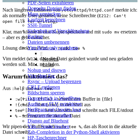
PDF-Seiten extrahieren
Doppelte Dateien finden
Nach längerem Editieren von
merkte ich:
/etc/httpd/httpd.conf
Maus verstecken
als normaler User gestartet, keine Schreibrechte (
E212: Can't
Laufzeit berechnen
).
open file for writing
SSH-Tunnel
Sicherheit und Verschlüsselung
Klar, man könnte in eine Kopie speichern und mit
ersetzen
sudo mv
Backup
– aber es geht einfacher.
Dateien umbenennen
Vim Read‑only speichern
Lösung direkt aus Vim:
:w !sudo tee %
Vim meldet (
), dass die Datei geändert wurde und neu geladen
Neovim
W12
werden soll. Mit
neu laden.
Links
L
Nohup und disown
Warum funktioniert das?
Vim ohne Esc
Rsync – Upload begrenzen
CRLF entfernen
Aus
und
:
:help
man tee
Bildschirm sperren
Doppelstrich in WordPress
– schreibt den Buffer in {file}
:w[rite] {file}
Audio aus FLV extrahieren
– führt {cmd} in der Shell aus
!{cmd}
NetBeans mit Oracles Java
– liest von stdin und schreibt nach FILE/stdout
tee [FILE]
Programmiermarathon
– referenziert die aktuelle Datei
%
Django auf Bluehost
Vim – Spalte löschen
Wir pipen den Buffer nach
, das als Root in die aktuelle
sudo tee %
Tab-Completion in der Python-Shell aktivieren
Datei schreibt.
HP-Taschenrechner