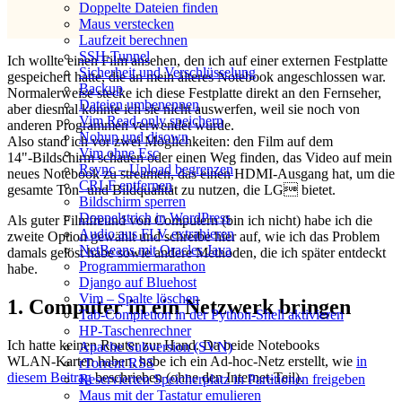
Doppelte Dateien finden
Maus verstecken
Laufzeit berechnen
SSH-Tunnel
Ich wollte einen Film ansehen, den ich auf einer externen Festplatte
Sicherheit und Verschlüsselung
gespeichert hatte, die an mein älteres Notebook angeschlossen war.
Backup
Normalerweise stecke ich diese Festplatte direkt an den Fernseher,
Dateien umbenennen
aber diesmal konnte ich sie nicht auswerfen, weil sie noch von
Vim Read‑only speichern
anderen Programmen verwendet wurde.
Nohup und disown
Also stand ich vor zwei Möglichkeiten: den Film auf dem
Vim ohne Esc
14"‑Bildschirm schauen oder einen Weg finden, das Video auf mein
Rsync – Upload begrenzen
neues Notebook zu streamen, das einen HDMI‑Ausgang hat, um die
CRLF entfernen
gesamte Ton‑ und Bildqualität zu nutzen, die LG bietet.
Bildschirm sperren
Doppelstrich in WordPress
Als guter Filmfreund von Computern (bin ich nicht) habe ich die
Audio aus FLV extrahieren
zweite Option gewählt und schreibe hier auf, wie ich das Problem
NetBeans mit Oracles Java
damals gelöst habe sowie andere Methoden, die ich später entdeckt
Programmiermarathon
habe.
Django auf Bluehost
Vim – Spalte löschen
1. Computer in ein Netzwerk bringen
Tab-Completion in der Python-Shell aktivieren
HP-Taschenrechner
Ich hatte keinen Router zur Hand. Da beide Notebooks
Apache Subversion (SVN)
WLAN‑Karten haben, habe ich ein Ad‑hoc‑Netz erstellt, wie
in
rTorrent RSS
diesem Beitrag
beschrieben (ohne den Internet‑Teil).
Reservierten Speicherplatz in Partitionen freigeben
Maus mit der Tastatur emulieren