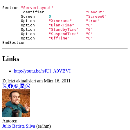
Section 
"ServerLayout"
        Identifier                  
"Layout"
        Screen      
0
"Screen0"
        Option      
"Xinerama"
"true"
        Option      
"BlankTime"
"0"
        Option      
"StandbyTime"
"0"
        Option      
"SuspendTime"
"0"
        Option      
"OffTime"
"0"
Links
http://youtu.be/n4Ul_A0VBVI
Zuletzt aktualisiert am
März 16, 2011
Autoren
Julio Batista Silva
(er/ihm)