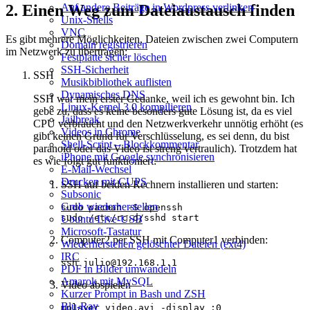
2. Einen Weg zum Dateiaustausch finden
Auf andere Beiträge in Wordpress verlinken
Unix-Shells
VNC
Es gibt mehrere Möglichkeiten, Dateien zwischen zwei Computern
Domain registrieren
im Netzwerk zu übertragen:
Festplatte sicher löschen
SSH‑Sicherheit
SSH
Musikbibliothek auflisten
Dynamisches DNS
SSH war mein erster Gedanke, weil ich es gewohnt bin. Ich
Linux‑Kernel 3.0 kompilieren
gebe zu, dass es keine besonders gute Lösung ist, da es viel
Jailbreak
CPU verbraucht und den Netzwerkverkehr unnötig erhöht (es
Videos in Chrome
gibt keinen Grund für Verschlüsselung, es sei denn, du bist
Shell‑Script – Blockkommentar
paranoid oder das Video ist streng vertraulich). Trotzdem hat
iPhone mit Google synchronisieren
es wie folgt gut funktioniert:
E‑Mail‑Wechsel
Drucken mit CUPS
SSH auf beiden Rechnern installieren und starten:
Subsonic
Grub wiederherstellen
Ubuntu Live‑USB
Microsoft‑Tastatur
Computer2 per SSH mit Computer1 verbinden:
Wiederherstellen gelöschter Dateien (ext4)
IRC
PDF in Bilder umwandeln
Amarok mit MySQL
Video abspielen
Kurzer Prompt in Bash und ZSH
Blu‑Ray