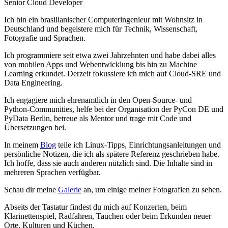
Senior Cloud Developer
Ich bin ein brasilianischer Computeringenieur mit Wohnsitz in
Deutschland und begeistere mich für Technik, Wissenschaft,
Fotografie und Sprachen.
Ich programmiere seit etwa zwei Jahrzehnten und habe dabei alles
von mobilen Apps und Webentwicklung bis hin zu Machine
Learning erkundet. Derzeit fokussiere ich mich auf Cloud‑SRE und
Data Engineering.
Ich engagiere mich ehrenamtlich in den Open‑Source- und
Python‑Communities, helfe bei der Organisation der PyCon DE und
PyData Berlin, betreue als Mentor und trage mit Code und
Übersetzungen bei.
In meinem
Blog
teile ich Linux‑Tipps, Einrichtungsanleitungen und
persönliche Notizen, die ich als spätere Referenz geschrieben habe.
Ich hoffe, dass sie auch anderen nützlich sind. Die Inhalte sind in
mehreren Sprachen verfügbar.
Schau dir meine
Galerie
an, um einige meiner Fotografien zu sehen.
Abseits der Tastatur findest du mich auf Konzerten, beim
Klarinettenspiel, Radfahren, Tauchen oder beim Erkunden neuer
Orte, Kulturen und Küchen.