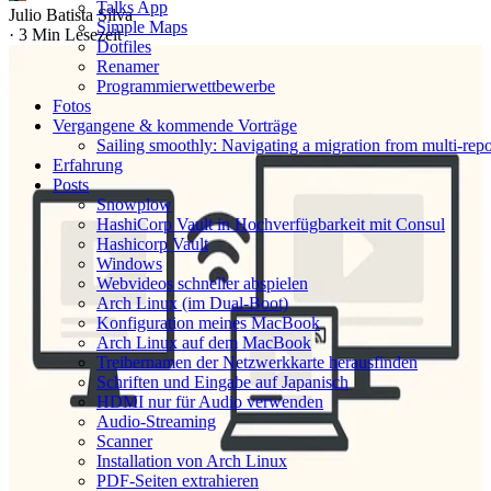
Talks App
Julio Batista Silva
Simple Maps
·
3 Min Lesezeit
Dotfiles
Renamer
Programmierwettbewerbe
Fotos
Vergangene & kommende Vorträge
Sailing smoothly: Navigating a migration from multi-re
Erfahrung
Posts
Snowplow
HashiCorp Vault in Hochverfügbarkeit mit Consul
Hashicorp Vault
Windows
Webvideos schneller abspielen
Arch Linux (im Dual‑Boot)
Konfiguration meines MacBook
Arch Linux auf dem MacBook
Treibernamen der Netzwerkkarte herausfinden
Schriften und Eingabe auf Japanisch
HDMI nur für Audio verwenden
Audio-Streaming
Scanner
Installation von Arch Linux
PDF-Seiten extrahieren