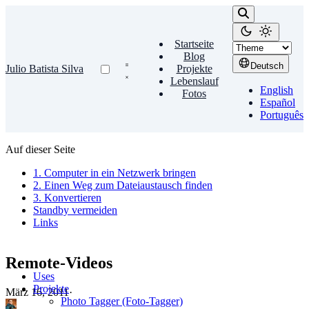
Startseite
Blog
Deutsch
Julio Batista Silva
Projekte
Lebenslauf
English
Fotos
Español
Português
Auf dieser Seite
1. Computer in ein Netzwerk bringen
2. Einen Weg zum Dateiaustausch finden
3. Konvertieren
Standby vermeiden
Links
Remote-Videos
Uses
Projekte
März 16, 2011
·
Photo Tagger (Foto-Tagger)