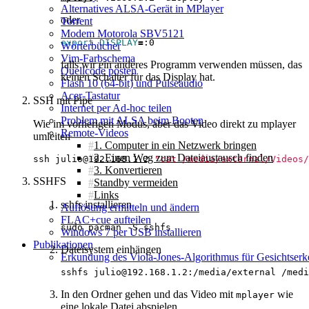
Alternatives ALSA-Gerät in MPlayer
oder
Torrent
Modem Motorola SBV5121
export
DISPLAY
=
Wörterbücher
Vim-Farbschema
falls wir ein anderes Programm verwenden müssen, das
Quellcode posten
keinen Schalter für das Display hat.
Flash 10 (64‑bit) und Pulseaudio
Acer-Tastatur
SSH mit Pipe
Internet per Ad-hoc teilen
Problem mit ALSA beim Booten
Wie im vorherigen Modus, aber das Video direkt zu mplayer
Remote-Videos
umleiten
1. Computer in ein Netzwerk bringen
2. Einen Weg zum Dateiaustausch finden
ssh julio@192.168.1.2 
"cat /media/external/Videos/
3. Konvertieren
SSHFS
Standby vermeiden
Links
sshfs installieren
Auflösung ermitteln und ändern
FLAC+cue aufteilen
Windows 7 per USB installieren
Publikationen
Dateisystem einhängen
Erkundung des Viola-Jones-Algorithmus für Gesichtserke
In den Ordner gehen und das Video mit
wie
mplayer
eine lokale Datei abspielen.