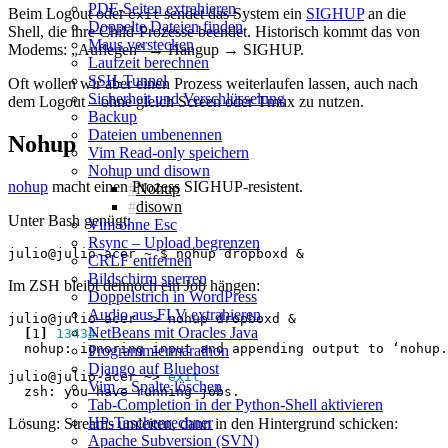
PDF-Seiten extrahieren
Beim Logout oder
sendet das System ein
SIGHUP
an die
exit
Doppelte Dateien finden
Shell, die ihre Child‑Prozesse beendet. Historisch kommt das von
Maus verstecken
Modems: „Auflegen“ → Hangup → SIGHUP.
Laufzeit berechnen
SSH-Tunnel
Oft wollen wir aber einen Prozess weiterlaufen lassen, auch nach
Sicherheit und Verschlüsselung
dem Logout – ohne gleich Screen oder Tmux zu nutzen.
Backup
Dateien umbenennen
Nohup
Vim Read‑only speichern
Nohup und disown
nohup
macht einen Prozess SIGHUP‑resistent.
Nohup
disown
Unter Bash genügt:
Vim ohne Esc
Rsync – Upload begrenzen
julio@julio-acer ~ $ nohup dropboxd 
&
CRLF entfernen
Bildschirm sperren
Im ZSH bleibt dennoch ein Job hängen:
Doppelstrich in WordPress
Audio aus FLV extrahieren
julio@julio-acer ~> nohup dropboxd 
&
NetBeans mit Oracles Java
[
1
]
13434
Programmiermarathon
Django auf Bluehost
julio@julio-acer ~> 
exit
Vim – Spalte löschen
Tab-Completion in der Python-Shell aktivieren
HP-Taschenrechner
Lösung: Streams umleiten, dann in den Hintergrund schicken:
Apache Subversion (SVN)