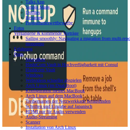
Talks App
Simple Maps
Dotfiles
Renamer
Programmierwettbewerbe
Fotos
Vergangene & kommende Vorträge
Sailing smoothly: Navigating a migration from multi-repo
monorepo
Erfahrung
Posts
Snowplow
HashiCorp Vault in Hochverfügbarkeit mit Consul
Hashicorp Vault
Windows
Webvideos schneller abspielen
Arch Linux (im Dual‑Boot)
Konfiguration meines MacBook
Arch Linux auf dem MacBook
Treibernamen der Netzwerkkarte herausfinden
Schriften und Eingabe auf Japanisch
HDMI nur für Audio verwenden
Audio-Streaming
Scanner
Installation von Arch Linux