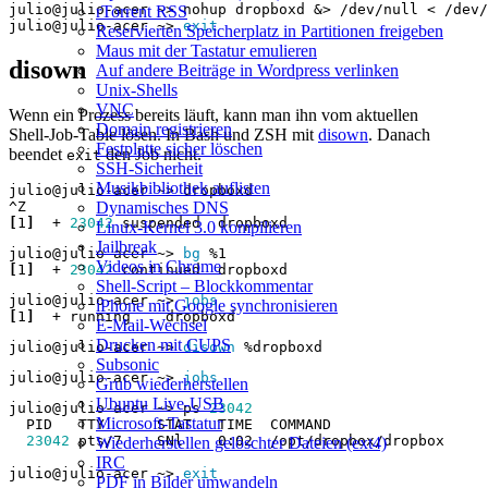
julio@julio-acer ~> nohup dropboxd 
&
> /dev/null < /dev/
rTorrent RSS
julio@julio-acer ~> 
exit
Reservierten Speicherplatz in Partitionen freigeben
Maus mit der Tastatur emulieren
disown
Auf andere Beiträge in Wordpress verlinken
Unix-Shells
VNC
Wenn ein Prozess bereits läuft, kann man ihn vom aktuellen
Domain registrieren
Shell‑Job‑Table lösen. In Bash und ZSH mit
disown
. Danach
Festplatte sicher löschen
beendet
den Job nicht.
exit
SSH‑Sicherheit
Musikbibliothek auflisten
Dynamisches DNS
[
1
]
  + 
23042
Linux‑Kernel 3.0 kompilieren
Jailbreak
julio@julio-acer ~> 
bg
Videos in Chrome
[
1
]
  + 
23042
Shell‑Script – Blockkommentar
julio@julio-acer ~> 
jobs
iPhone mit Google synchronisieren
[
1
]
E‑Mail‑Wechsel
Drucken mit CUPS
julio@julio-acer ~> 
disown
Subsonic
julio@julio-acer ~> 
jobs
Grub wiederherstellen
Ubuntu Live‑USB
julio@julio-acer ~> ps 
23042
Microsoft‑Tastatur
23042
Wiederherstellen gelöschter Dateien (ext4)
IRC
julio@julio-acer ~> 
exit
PDF in Bilder umwandeln