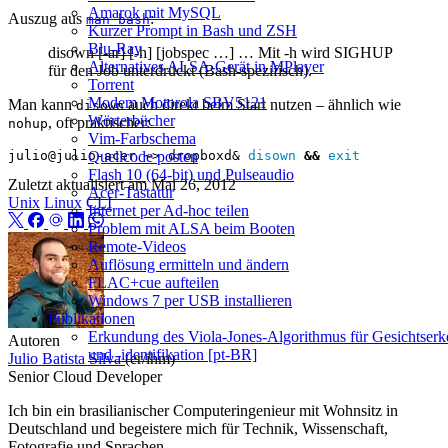
Amarok mit MySQL
Auszug aus
:
man bash
Kurzer Prompt in Bash und ZSH
Blu‑Ray
disown [-ar] [-h] [jobspec …] … Mit -h wird SIGHUP
Alternatives ALSA-Gerät in MPlayer
für den Job unterdrückt (Bash‑spezifisch).
Torrent
Modem Motorola SBV5121
Man kann
auch direkt beim Start nutzen – ähnlich wie
disown
Wörterbücher
, oft praktischer:
nohup
Vim-Farbschema
Quellcode posten
julio@julio-acer ~> dropboxd
&
disown
&&
exit
Flash 10 (64‑bit) und Pulseaudio
Zuletzt aktualisiert am
Mai 26, 2012
Acer-Tastatur
Unix
Linux
CLI
Internet per Ad-hoc teilen
Problem mit ALSA beim Booten
Remote-Videos
Auflösung ermitteln und ändern
FLAC+cue aufteilen
Windows 7 per USB installieren
Publikationen
Erkundung des Viola-Jones-Algorithmus für Gesichtser
Autoren
und -identifikation [pt-BR]
Julio Batista Silva
(er/ihm)
Senior Cloud Developer
Ich bin ein brasilianischer Computeringenieur mit Wohnsitz in
Deutschland und begeistere mich für Technik, Wissenschaft,
Fotografie und Sprachen.