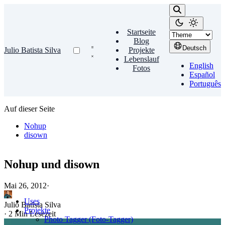
Startseite
Blog
Deutsch
Julio Batista Silva
Projekte
Lebenslauf
English
Fotos
Español
Português
Auf dieser Seite
Nohup
disown
Nohup und disown
Mai 26, 2012
·
Uses
Julio Batista Silva
Projekte
·
2 Min Lesezeit
Photo Tagger (Foto-Tagger)