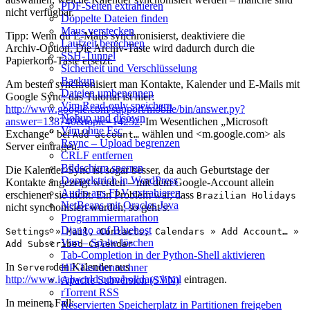
PDF-Seiten extrahieren
nicht verfügbar.
Doppelte Dateien finden
Maus verstecken
Tipp: Wenn du E‑Mails synchronisierst, deaktiviere die
Laufzeit berechnen
Archiv‑Option. Die Archiv‑Taste wird dadurch durch die
SSH-Tunnel
Papierkorb‑Taste ersetzt.
Sicherheit und Verschlüsselung
Backup
Am besten synchronisiert man Kontakte, Kalender und E‑Mails mit
Dateien umbenennen
Google Sync; das Tutorial ist hier:
Vim Read‑only speichern
http://www.google.com/support/mobile/bin/answer.py?
Nohup und disown
answer=138740&topic=14252
. Im Wesentlichen „Microsoft
Vim ohne Esc
Exchange“ bei
wählen und <m.google.com> als
Add account…
Rsync – Upload begrenzen
Server eintragen.
CRLF entfernen
Bildschirm sperren
Die Kalender‑Sync ist sogar besser, da auch Geburtstage der
Doppelstrich in WordPress
Kontakte angezeigt werden – mit dem Google‑Account allein
Audio aus FLV extrahieren
erschienen sie nicht. Ein Problem war, dass
Brazilian Holidays
NetBeans mit Oracles Java
nicht synchonisiert wurden; so geht’s:
Programmiermarathon
Django auf Bluehost
Settings » Mail, Contacts, Calendars » Add Account… »
Vim – Spalte löschen
Add Subscribed Calendar
Tab-Completion in der Python-Shell aktivieren
In
den Kalender aus
HP-Taschenrechner
Server
http://www.icalworld.com/holidays.html
eintragen.
Apache Subversion (SVN)
rTorrent RSS
In meinem Fall:
Reservierten Speicherplatz in Partitionen freigeben