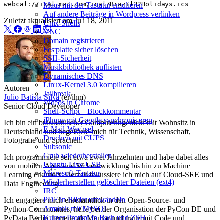
webcal://ical.mac.com/ical/Brazil32Holidays.ics
Maus mit der Tastatur emulieren
Auf andere Beiträge in Wordpress verlinken
Zuletzt aktualisiert am
Juli 18, 2011
Unix-Shells
VNC
Domain registrieren
Festplatte sicher löschen
SSH‑Sicherheit
Musikbibliothek auflisten
Dynamisches DNS
Linux‑Kernel 3.0 kompilieren
Autoren
Jailbreak
Julio Batista Silva
(er/ihm)
Videos in Chrome
Senior Cloud Developer
Shell‑Script – Blockkommentar
iPhone mit Google synchronisieren
Ich bin ein brasilianischer Computeringenieur mit Wohnsitz in
E‑Mail‑Wechsel
Deutschland und begeistere mich für Technik, Wissenschaft,
Drucken mit CUPS
Fotografie und Sprachen.
Subsonic
Grub wiederherstellen
Ich programmiere seit etwa zwei Jahrzehnten und habe dabei alles
Ubuntu Live‑USB
von mobilen Apps und Webentwicklung bis hin zu Machine
Microsoft‑Tastatur
Learning erkundet. Derzeit fokussiere ich mich auf Cloud‑SRE und
Wiederherstellen gelöschter Dateien (ext4)
Data Engineering.
IRC
PDF in Bilder umwandeln
Ich engagiere mich ehrenamtlich in den Open‑Source- und
Amarok mit MySQL
Python‑Communities, helfe bei der Organisation der PyCon DE und
Kurzer Prompt in Bash und ZSH
PyData Berlin, betreue als Mentor und trage mit Code und