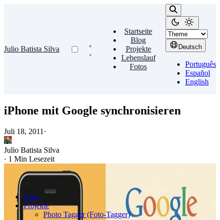
Startseite
Blog
Deutsch
Julio Batista Silva
Projekte
Lebenslauf
Português
Fotos
Español
English
iPhone mit Google synchronisieren
Juli 18, 2011
·
Julio Batista Silva
·
1 Min Lesezeit
Uses
Projekte
Photo Tagger (Foto-Tagger)