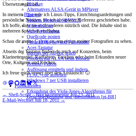
Blu‑Ray
Übersetzungen bei.
Alternatives ALSA-Gerät in MPlayer
In meinem
Blog
teile ich Linux‑Tipps, Einrichtungsanleitungen und
Torrent
persönliche Notizen, die ich als spätere Referenz geschrieben habe.
Modem Motorola SBV5121
Ich hoffe, dass sie auch anderen nützlich sind. Die Inhalte sind in
Wörterbücher
mehreren Sprachen verfügbar.
Vim-Farbschema
Quellcode posten
Schau dir meine
Galerie
an, um einige meiner Fotografien zu sehen.
Flash 10 (64‑bit) und Pulseaudio
Acer-Tastatur
Abseits der Tastatur findest du mich auf Konzerten, beim
Internet per Ad-hoc teilen
Klarinettenspiel, Radfahren, Tauchen oder beim Erkunden neuer
Problem mit ALSA beim Booten
Orte, Kulturen und Küchen.
Remote-Videos
Auflösung ermitteln und ändern
Ich freue mich immer über den Austausch! 🙂
FLAC+cue aufteilen
Windows 7 per USB installieren
Publikationen
Erkundung des Viola-Jones-Algorithmus für
←
Shell‑Script – Blockkommentar
Juli 23, 2011
Gesichtserkennung und -identifikation [pt-BR]
E‑Mail‑Wechsel
Juli 18, 2011
→