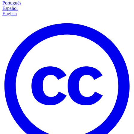
Português
Español
English