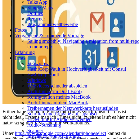
Talks App
Simple Maps
Dotfiles
Renamer
Programmierwettbewerbe
Fotos
Vergangene & kommende Vorträge
Sailing smoothly: Navigating a migration from multi-rep
to monorepo
Erfahrung
Posts
Snowplow
HashiCorp Vault in Hochverfügbarkeit mit Consul
Hashicorp Vault
Windows
Webvideos schneller abspielen
Arch Linux (im Dual‑Boot)
Konfiguration meines MacBook
Arch Linux auf dem MacBook
Treibernamen der Netzwerkkarte herausfinden
Früher habe ich mein iPhone mit iTunes synchronisiert – das ist
Schriften und Eingabe auf Japanisch
nicht ideal. Erstens mag ich iTunes nicht, zweitens läuft es hier nicht
HDMI nur für Audio verwenden
nativ;
und VMs sind nur Workarounds.
wine
Audio-Streaming
Scanner
Unter
https://www.google.com/calendar/iphoneselect
kannst du
Installation von Arch Linux
auswählen, welche Kalender synchonisiert werden – manche sind