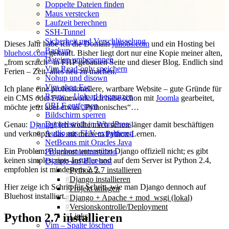
Doppelte Dateien finden
Maus verstecken
Laufzeit berechnen
SSH-Tunnel
Sicherheit und Verschlüsselung
Dieses Jahr habe ich die Domain
juliobs.com
und ein Hosting bei
Backup
bluehost.com
gekauft. Bisher liegt dort nur eine Kopie meiner alten,
Dateien umbenennen
„from scratch“ in PHP gebauten Seite und dieser Blog. Endlich sind
Vim Read‑only speichern
Ferien – Zeit, alles neu zu machen.
Nohup und disown
Vim ohne Esc
Ich plane eine professionellere, wartbare Website – gute Gründe für
Rsync – Upload begrenzen
ein CMS oder Framework. Ich habe schon mit
Joomla
gearbeitet,
CRLF entfernen
möchte jetzt aber etwas „Pythonisches“…
Bildschirm sperren
Doppelstrich in WordPress
Genau:
Django
! Ich wollte mich schon länger damit beschäftigen
Audio aus FLV extrahieren
und verknüpfe das mit meinem Python‑Lernen.
NetBeans mit Oracles Java
Ein Problem: Bluehost unterstützt Django offiziell nicht; es gibt
Programmiermarathon
keinen simplescripts‑Installer und auf dem Server ist Python 2.4,
Django auf Bluehost
empfohlen ist mindestens 2.5.
Python 2.7 installieren
Django installieren
Hier zeige ich Schritt für Schritt, wie man Django dennoch auf
Projekt anlegen
Bluehost installiert.
Django + Apache + mod_wsgi (lokal)
Versionskontrolle/Deployment
Python 2.7 installieren
Links
Vim – Spalte löschen