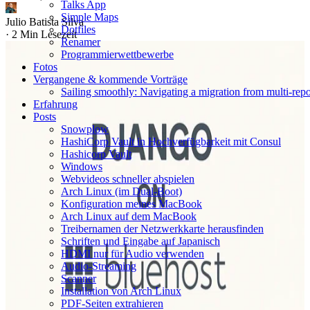
Talks App
Simple Maps
Julio Batista Silva
Dotfiles
·
2 Min Lesezeit
Renamer
Programmierwettbewerbe
Fotos
Vergangene & kommende Vorträge
Sailing smoothly: Navigating a migration from multi-re
Erfahrung
Posts
Snowplow
HashiCorp Vault in Hochverfügbarkeit mit Consul
Hashicorp Vault
Windows
Webvideos schneller abspielen
Arch Linux (im Dual‑Boot)
Konfiguration meines MacBook
Arch Linux auf dem MacBook
Treibernamen der Netzwerkkarte herausfinden
Schriften und Eingabe auf Japanisch
HDMI nur für Audio verwenden
Audio-Streaming
Scanner
Installation von Arch Linux
PDF-Seiten extrahieren