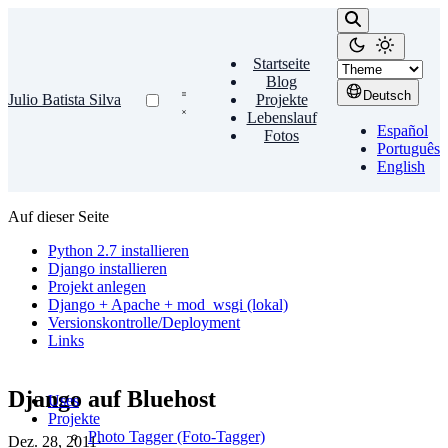
Startseite
Blog
Deutsch
Julio Batista Silva
Projekte
Lebenslauf
Español
Fotos
Português
English
Auf dieser Seite
Python 2.7 installieren
Django installieren
Projekt anlegen
Django + Apache + mod_wsgi (lokal)
Versionskontrolle/Deployment
Links
Django auf Bluehost
Uses
Projekte
Photo Tagger (Foto-Tagger)
Dez. 28, 2011
·