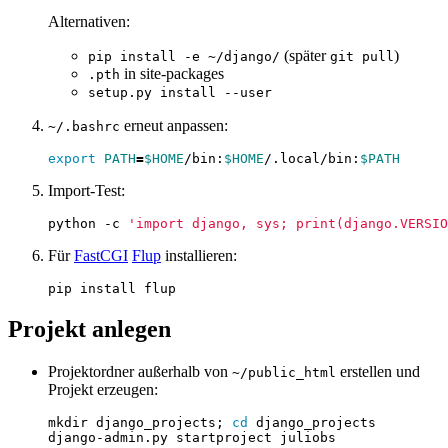
Alternativen:
(später
)
pip install -e ~/django/
git pull
in site‑packages
.pth
setup.py install --user
erneut anpassen:
~/.bashrc
export
PATH
=
$HOME
/bin:
$HOME
/.local/bin:
$PATH
Import‑Test:
python -c 
'import django, sys; print(django.VERSIO
Für
FastCGI
Flup
installieren:
Projekt anlegen
Projektordner außerhalb von
erstellen und
~/public_html
Projekt erzeugen:
mkdir django_projects
;
cd