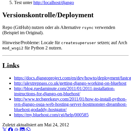
Test unter
http://localhost/django
Versionskontrolle/Deployment
Repo (GitHub) nutzen oder als Alternative
verwenden
rsync
(Beispiel im Original).
Hinweise/Probleme: Locale für
setzen; auf Arch
createsuperuser
für Python 2 nutzen.
mod_wsgi2
Links
https://docs.djangoproject.com/en/dev/howto/deployment/fastcg
http://alextreppass.co.uk/getting-django-working-on-bluehost
http://blog.ruedaminute.com/2011/01/2011-installation-
instructions-for-django-on-bluehost/
http://www.techgeekguy.com/2011/01/how-to-install-python-
svn-django-osqa-web-hosting-server-hostmonster-dreamhost-
bluehost-godaddy-hostgator/
https://my.bluehost.com/cgi/help/000585
Zuletzt aktualisiert am
Mai 24, 2012