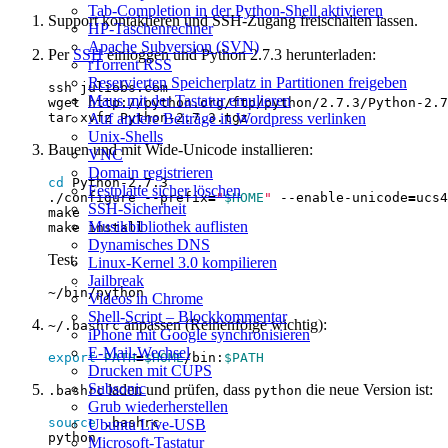
Tab-Completion in der Python-Shell aktivieren
Support kontaktieren und SSH‑Zugang freischalten lassen.
HP-Taschenrechner
Apache Subversion (SVN)
Per
SSH
einloggen und Python 2.7.3 herunterladen:
rTorrent RSS
Reservierten Speicherplatz in Partitionen freigeben
Maus mit der Tastatur emulieren
Auf andere Beiträge in Wordpress verlinken
Unix-Shells
Bauen und mit Wide‑Unicode installieren:
VNC
Domain registrieren
cd
Festplatte sicher löschen
./configure --prefix
=
"
$HOME
"
 --enable-unicode
=
SSH‑Sicherheit
Musikbibliothek auflisten
Dynamisches DNS
Test:
Linux‑Kernel 3.0 kompilieren
Jailbreak
Videos in Chrome
Shell‑Script – Blockkommentar
anpassen (Reihenfolge wichtig):
~/.bashrc
iPhone mit Google synchronisieren
E‑Mail‑Wechsel
export
PATH
=
$HOME
/bin:
$PATH
Drucken mit CUPS
Subsonic
laden und prüfen, dass
die neue Version ist:
.bashrc
python
Grub wiederherstellen
source
Ubuntu Live‑USB
Microsoft‑Tastatur