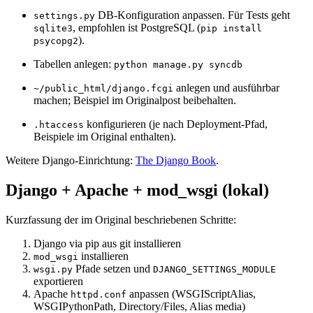
DB‑Konfiguration anpassen. Für Tests geht
settings.py
, empfohlen ist PostgreSQL (
sqlite3
pip install
).
psycopg2
Tabellen anlegen:
python manage.py syncdb
anlegen und ausführbar
~/public_html/django.fcgi
machen; Beispiel im Originalpost beibehalten.
konfigurieren (je nach Deployment‑Pfad,
.htaccess
Beispiele im Original enthalten).
Weitere Django‑Einrichtung:
The Django Book
.
Django + Apache + mod_wsgi (lokal)
Kurzfassung der im Original beschriebenen Schritte:
Django via pip aus git installieren
installieren
mod_wsgi
Pfade setzen und
wsgi.py
DJANGO_SETTINGS_MODULE
exportieren
Apache
anpassen (WSGIScriptAlias,
httpd.conf
WSGIPythonPath, Directory/Files, Alias media)