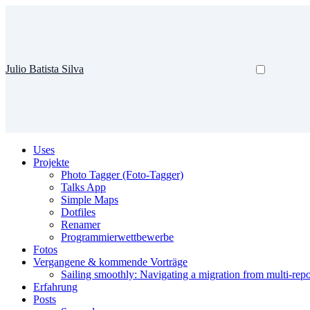
Julio Batista Silva
Uses
Projekte
Photo Tagger (Foto-Tagger)
Talks App
Simple Maps
Dotfiles
Renamer
Programmierwettbewerbe
Fotos
Vergangene & kommende Vorträge
Sailing smoothly: Navigating a migration from multi-re
Erfahrung
Posts