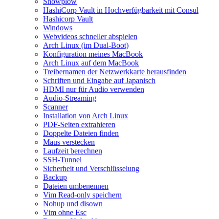
Snowplow
HashiCorp Vault in Hochverfügbarkeit mit Consul
Hashicorp Vault
Windows
Webvideos schneller abspielen
Arch Linux (im Dual‑Boot)
Konfiguration meines MacBook
Arch Linux auf dem MacBook
Treibernamen der Netzwerkkarte herausfinden
Schriften und Eingabe auf Japanisch
HDMI nur für Audio verwenden
Audio-Streaming
Scanner
Installation von Arch Linux
PDF-Seiten extrahieren
Doppelte Dateien finden
Maus verstecken
Laufzeit berechnen
SSH-Tunnel
Sicherheit und Verschlüsselung
Backup
Dateien umbenennen
Vim Read‑only speichern
Nohup und disown
Vim ohne Esc