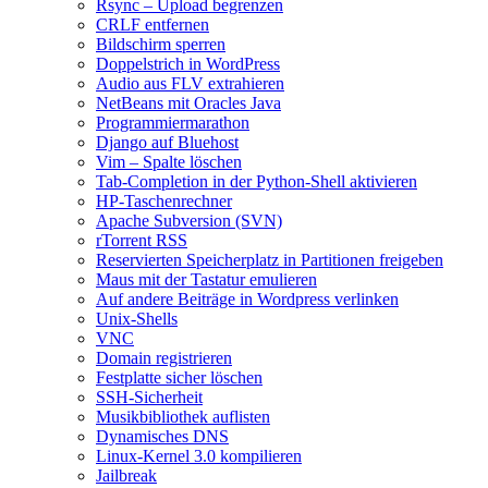
Rsync – Upload begrenzen
CRLF entfernen
Bildschirm sperren
Doppelstrich in WordPress
Audio aus FLV extrahieren
NetBeans mit Oracles Java
Programmiermarathon
Django auf Bluehost
Vim – Spalte löschen
Tab-Completion in der Python-Shell aktivieren
HP-Taschenrechner
Apache Subversion (SVN)
rTorrent RSS
Reservierten Speicherplatz in Partitionen freigeben
Maus mit der Tastatur emulieren
Auf andere Beiträge in Wordpress verlinken
Unix-Shells
VNC
Domain registrieren
Festplatte sicher löschen
SSH‑Sicherheit
Musikbibliothek auflisten
Dynamisches DNS
Linux‑Kernel 3.0 kompilieren
Jailbreak