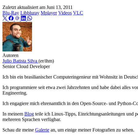
Zuletzt aktualisiert am
Juni 13, 2011
Blu-Ray
Libbluray
Mplayer
Videos
VLC
Autoren
Julio Batista Silva
(er/ihm)
Senior Cloud Developer
Ich bin ein brasilianischer Computeringenieur mit Wohnsitz in Deutsc
Ich programmiere seit etwa zwei Jahrzehnten und habe dabei alles 
Engineering.
Ich engagiere mich ehrenamtlich in den Open‑Source- und Python‑Co
In meinem
Blog
teile ich Linux‑Tipps, Einrichtungsanleitungen und per
mehreren Sprachen verfügbar.
Schau dir meine
Galerie
an, um einige meiner Fotografien zu sehen.