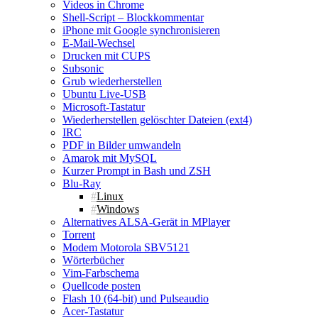
Videos in Chrome
Shell‑Script – Blockkommentar
iPhone mit Google synchronisieren
E‑Mail‑Wechsel
Drucken mit CUPS
Subsonic
Grub wiederherstellen
Ubuntu Live‑USB
Microsoft‑Tastatur
Wiederherstellen gelöschter Dateien (ext4)
IRC
PDF in Bilder umwandeln
Amarok mit MySQL
Kurzer Prompt in Bash und ZSH
Blu‑Ray
Linux
Windows
Alternatives ALSA-Gerät in MPlayer
Torrent
Modem Motorola SBV5121
Wörterbücher
Vim-Farbschema
Quellcode posten
Flash 10 (64‑bit) und Pulseaudio
Acer-Tastatur